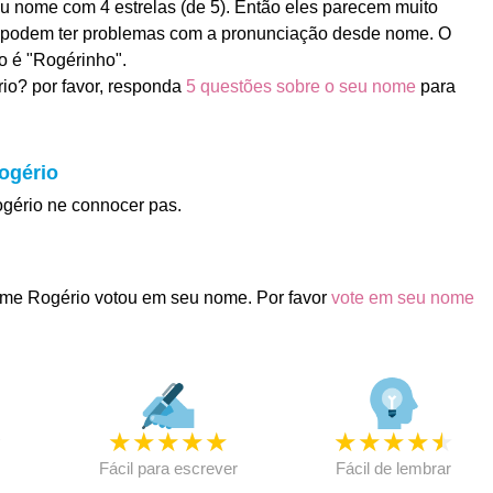
u nome com 4 estrelas (de 5). Então eles parecem muito
es podem ter problemas com a pronunciação desde nome. O
o é "Rogérinho".
io? por favor, responda
5 questões sobre o seu nome
para
ogério
ogério ne connocer pas.
me Rogério votou em seu nome. Por favor
vote em seu nome
★
★
★
★
★
★
★
★
★
★
★
Fácil para escrever
Fácil de lembrar