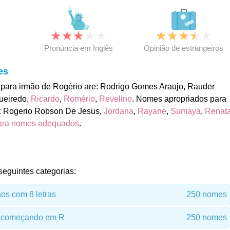
★
★
★
★
★
★
★
★
★
★
★
Pronúncia em Inglês
Opinião de estrangeiros
es
para irmão de Rogério are: Rodrigo Gomes Araujo, Rauder
ueiredo,
Ricardo
,
Romério
,
Revelino
. Nomes apropriados para
e: Rogerio Robson De Jesus,
Jordana
,
Rayane
,
Sumaya
,
Renat
ara nomes adequados
.
seguintes categorias:
s com 8 letras
250 nomes
 começando em R
250 nomes