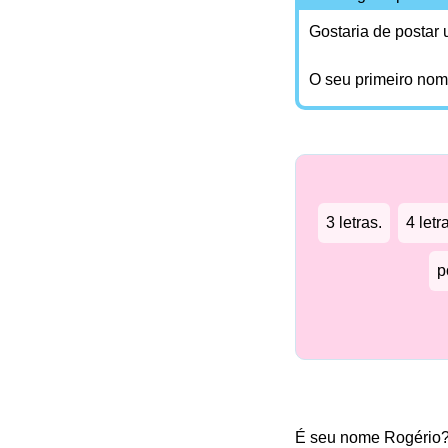
Gostaria de postar
O seu primeiro no
3 letras.
4 letr
p
É seu nome Rogério