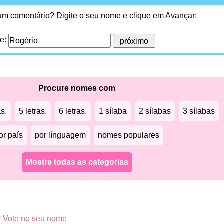
 um comentário? Digite o seu nome e clique em Avançar:
me:
Procure nomes com
as.
5 letras.
6 letras.
1 sílaba
2 sílabas
3 sílabas
or país
por línguagem
nomes populares
Mostre todas as categorias
?
Vote no seu nome