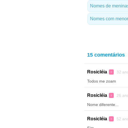
Nomes de meninas
Nomes com menor 
15 comentários
Rosicléia
32 an
♀
Todos me zoam
Rosicléia
26 an
♀
Nome diferente...
Rosicléia
52 an
♀