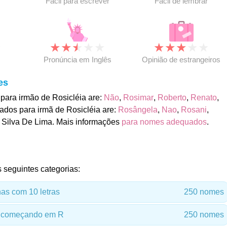
Fácil para escrever
Fácil de lembrar
★
★
★
★
★
★
★
★
★
★
★
Pronúncia em Inglês
Opinião de estrangeiros
es
para irmão de Rosicléia are:
Não
,
Rosimar
,
Roberto
,
Renato
,
ados para irmã de Rosicléia are:
Rosângela
,
Nao
,
Rosani
,
a Silva De Lima. Mais informações
para nomes adequados
.
 seguintes categorias:
s com 10 letras
250 nomes
 começando em R
250 nomes