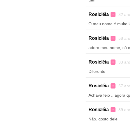
Sim
Rosicléia
32 an
♀
O meu nome é muito leg
Rosicléia
58 an
♀
adoro meu nome, só c
Rosicléia
33 an
♀
Diferente
Rosicléia
57 an
♀
Achava feio ...agora qu
Rosicléia
39 an
♀
Não. gosto dele