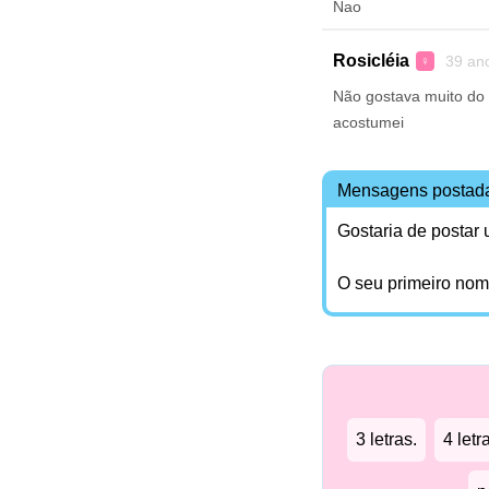
Nao
Rosicléia
39 an
♀
Não gostava muito do
acostumei
Mensagens postad
Gostaria de postar
O seu primeiro no
3 letras.
4 letr