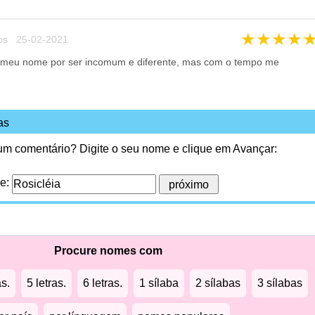
★
★
★
★
os 25-02-2021
 meu nome por ser incomum e diferente, mas com o tempo me
as
 um comentário? Digite o seu nome e clique em Avançar:
me:
Procure nomes com
as.
5 letras.
6 letras.
1 sílaba
2 sílabas
3 sílabas