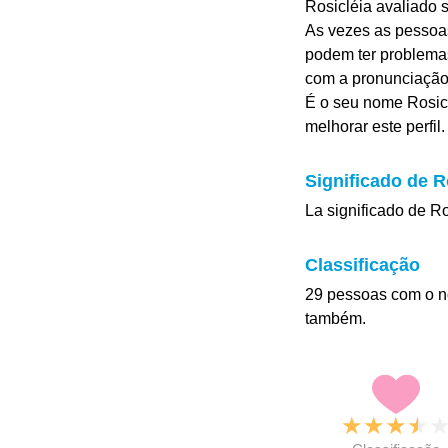
Rosicléia avaliado 
As vezes as pessoa
podem ter problema
com a pronunciação 
É o seu nome Rosicl
melhorar este perfil.
Significado de R
La significado de R
Classificação
29 pessoas com o n
também.
★
★
★
★