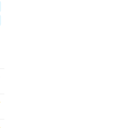
★
★
★