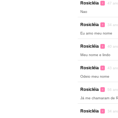
Rosicléia
47 an
♀
Nao
Rosicléia
34 an
♀
Eu amo meu nome
Rosicléia
40 an
♀
Meu nome e lindo
Rosicléia
43 an
♀
Odeio meu nome
Rosicléia
56 an
♀
Já me chamaram de R
Rosicléia
34 an
♀