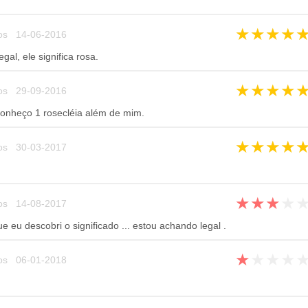
★
★
★
★
os 14-06-2016
al, ele significa rosa.
★
★
★
★
os 29-09-2016
onheço 1 rosecléia além de mim.
★
★
★
★
os 30-03-2017
★
★
★
★
os 14-08-2017
e eu descobri o significado ... estou achando legal .
★
★
★
★
os 06-01-2018