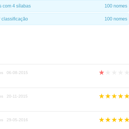
 com 4 sílabas
100 nomes
classificação
100 nomes
★
★
★
★
os 06-08-2015
★
★
★
★
os 20-11-2015
★
★
★
★
os 29-05-2016