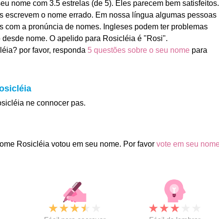
seu nome com 3.5 estrelas (de 5). Eles parecem bem satisfeitos.
s escrevem o nome errado. Em nossa língua algumas pessoas
s com a pronúncia de nomes. Ingleses podem ter problemas
desde nome. O apelido para Rosicléia é "Rosi".
éia? por favor, responda
5 questões sobre o seu nome
para
osicléia
osicléia ne connocer pas.
ome Rosicléia votou em seu nome. Por favor
vote em seu nom
★
★
★
★
★
★
★
★
★
★
★