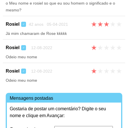
o Meu nome e rosiel so que eu sou homem o significado e o
mesmo?
★
★
★
★
★
Rosiel
42 anos 05-04-2021
♂
Já mim chamaram de Rose kkkkk
★
★
★
★
★
Rosiel
12-08-2022
♂
Odeio meu nome
★
★
★
★
★
Rosiel
12-08-2022
♂
Odeio meu nome
Mensagens postadas
Gostaria de postar um comentário? Digite o seu
nome e clique em Avançar: