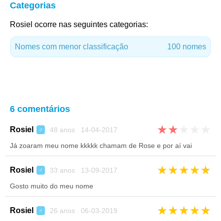
Categorias
Rosiel ocorre nas seguintes categorias:
Nomes com menor classificação
100 nomes
6 comentários
★
★
★
★
★
Rosiel
48 anos 14-04-2017
♂
Já zoaram meu nome kkkkk chamam de Rose e por aí vai
★
★
★
★
★
Rosiel
33 anos 13-09-2017
♂
Gosto muito do meu nome
★
★
★
★
★
Rosiel
26 anos 06-03-2019
♂