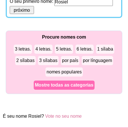
O seu primeiro nome:
Procure nomes com
3 letras.
4 letras.
5 letras.
6 letras.
1 sílaba
2 sílabas
3 sílabas
por país
por línguagem
nomes populares
Mostre todas as categorias
É seu nome Rosiel?
Vote no seu nome