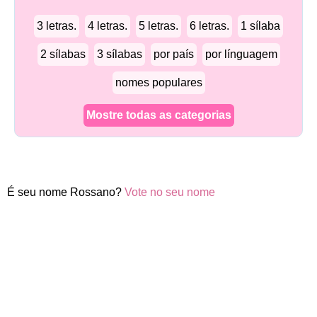
3 letras.
4 letras.
5 letras.
6 letras.
1 sílaba
2 sílabas
3 sílabas
por país
por línguagem
nomes populares
Mostre todas as categorias
É seu nome Rossano?
Vote no seu nome