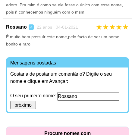
adoro. Pra mim é como se ele fosse o único com esse nome,
pois ñ conhecemos ninguém com o msm.
★
★
★
★
★
Rossano
22 anos 04-01-2021
♂
É muito bom possuír este nome,pelo facto de ser um nome
bonito e raro!
Mensagens postadas
Gostaria de postar um comentário? Digite o seu
nome e clique em Avançar:
O seu primeiro nome:
Procure nomes com