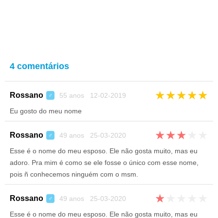
4 comentários
★
★
★
★
★
Rossano
55 anos 12-02-2019
♂
Eu gosto do meu nome
★
★
★
★
★
Rossano
49 anos 25-03-2020
♂
Esse é o nome do meu esposo. Ele não gosta muito, mas eu
adoro. Pra mim é como se ele fosse o único com esse nome,
pois ñ conhecemos ninguém com o msm.
★
★
★
★
★
Rossano
49 anos 25-03-2020
♂
Esse é o nome do meu esposo. Ele não gosta muito, mas eu