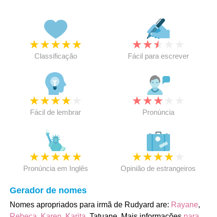
★
★
★
★
★
★
★
★
★
★
Classificação
Fácil para escrever
★
★
★
★
★
★
★
★
★
★
Fácil de lembrar
Pronúncia
★
★
★
★
★
★
★
★
★
★
Pronúncia em Inglês
Opinião de estrangeiros
Gerador de nomes
Nomes apropriados para irmã de Rudyard are:
Rayane
,
Rebeca
,
Karen
,
Karita
, Tatuane. Mais informações
para