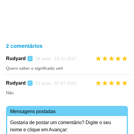
2 comentários
★
★
★
★
★
Rudyard
25 anos 18-11-2017
♂
Quero saber o significado ueh
★
★
★
★
★
Rudyard
31 anos 07-07-2022
♂
Não
Mensagens postadas
Gostaria de postar um comentário? Digite o seu
nome e clique em Avançar: