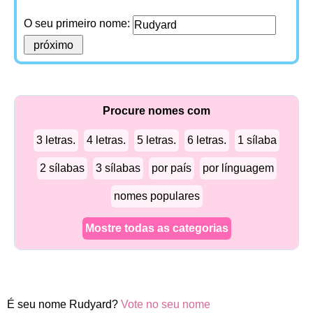
O seu primeiro nome:
Procure nomes com
3 letras.
4 letras.
5 letras.
6 letras.
1 sílaba
2 sílabas
3 sílabas
por país
por línguagem
nomes populares
Mostre todas as categorias
É seu nome Rudyard?
Vote no seu nome