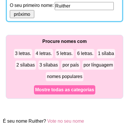
O seu primeiro nome:
Procure nomes com
3 letras.
4 letras.
5 letras.
6 letras.
1 sílaba
2 sílabas
3 sílabas
por país
por línguagem
nomes populares
Mostre todas as categorias
É seu nome Ruither?
Vote no seu nome