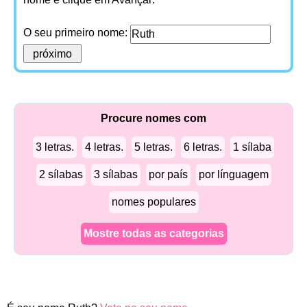
O seu primeiro nome:
Procure nomes com
3 letras.
4 letras.
5 letras.
6 letras.
1 sílaba
2 sílabas
3 sílabas
por país
por línguagem
nomes populares
Mostre todas as categorias