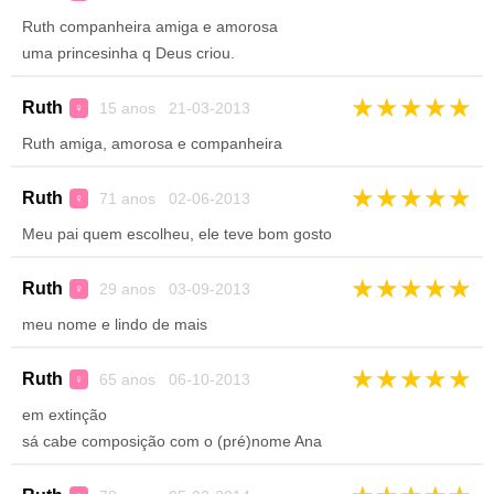
Ruth companheira amiga e amorosa
uma princesinha q Deus criou.
★
★
★
★
★
Ruth
15 anos 21-03-2013
♀
Ruth amiga, amorosa e companheira
★
★
★
★
★
Ruth
71 anos 02-06-2013
♀
Meu pai quem escolheu, ele teve bom gosto
★
★
★
★
★
Ruth
29 anos 03-09-2013
♀
meu nome e lindo de mais
★
★
★
★
★
Ruth
65 anos 06-10-2013
♀
em extinção
sá cabe composição com o (pré)nome Ana