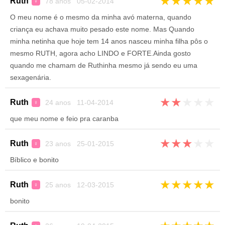
★
★
★
★
★
Ruth
78 anos 05-02-2014
♀
O meu nome é o mesmo da minha avó materna, quando
criança eu achava muito pesado este nome. Mas Quando
minha netinha que hoje tem 14 anos nasceu minha filha pôs o
mesmo RUTH, agora acho LINDO e FORTE.Ainda gosto
quando me chamam de Ruthinha mesmo já sendo eu uma
sexagenária.
★
★
★
★
★
Ruth
24 anos 11-04-2014
♀
que meu nome e feio pra caranba
★
★
★
★
★
Ruth
23 anos 25-01-2015
♀
Bíblico e bonito
★
★
★
★
★
Ruth
25 anos 12-03-2015
♀
bonito