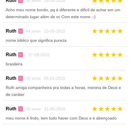
★
★
★
★
★
Ruth
26 anos 19-04-2015
♀
Acho meu nome bonito, pq é diferente e dificil de achar em um
determinado lugar além de vc Com este nome ;-)
★
★
★
★
★
Ruth
44 anos 13-05-2015
♀
nome biblico que significa pureza
★
★
★
★
★
Ruth
27-08-2015
♀
brasileira
★
★
★
★
★
Ruth
25 anos 05-01-2016
♀
Ruth amiga companheira pra todas a horas, menina de Deus e
de caráter
★
★
★
★
★
Ruth
26 anos 21-05-2016
♀
meu nome é lindo, tem tudo haver com Deus e é abençoado