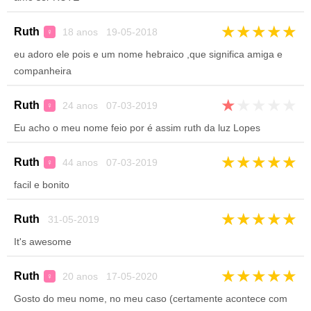
★
★
★
★
★
Ruth
18 anos 19-05-2018
♀
eu adoro ele pois e um nome hebraico ,que significa amiga e
companheira
★
★
★
★
★
Ruth
24 anos 07-03-2019
♀
Eu acho o meu nome feio por é assim ruth da luz Lopes
★
★
★
★
★
Ruth
44 anos 07-03-2019
♀
facil e bonito
★
★
★
★
★
Ruth
31-05-2019
It's awesome
★
★
★
★
★
Ruth
20 anos 17-05-2020
♀
Gosto do meu nome, no meu caso (certamente acontece com