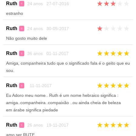
★
★
★
★
★
Ruth
24 anos 27-07-2016
♀
estranho
★
★
★
★
★
Ruth
24 anos 30-05-2017
♀
Não gosto muito dele
★
★
★
★
★
Ruth
36 anos 01-11-2017
♀
Amiga, companheira tudo que o significado fala é o geito que eu
sou.
★
★
★
★
★
Ruth
11-11-2017
♀
Eu Adoro meu nome.. Ruth é um nome hebraico significa :
amiga..companheira..compaixão ..ou ainda cheia de beleza
em árabe significa piedade
★
★
★
★
★
Ruth
26 anos 19-11-2017
♀
amo ser RUTE