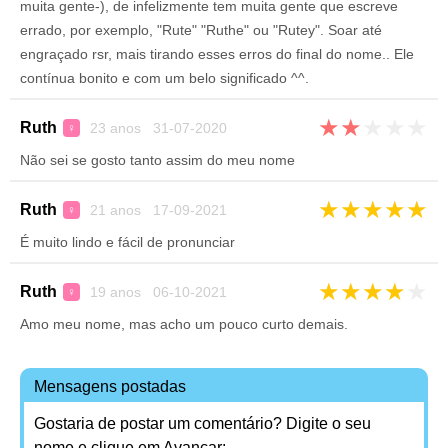
muita gente-), de infelizmente tem muita gente que escreve
errado, por exemplo, "Rute" "Ruthe" ou "Rutey". Soar até
engraçado rsr, mais tirando esses erros do final do nome.. Ele
contínua bonito e com um belo significado ^^.
★
★
★
★
★
Ruth
23 anos 31-07-2020
♀
Não sei se gosto tanto assim do meu nome
★
★
★
★
★
Ruth
21 anos 17-09-2021
♀
É muito lindo e fácil de pronunciar
★
★
★
★
★
Ruth
19 anos 06-10-2021
♀
Amo meu nome, mas acho um pouco curto demais.
Mensagens postadas
Gostaria de postar um comentário? Digite o seu
nome e clique em Avançar: