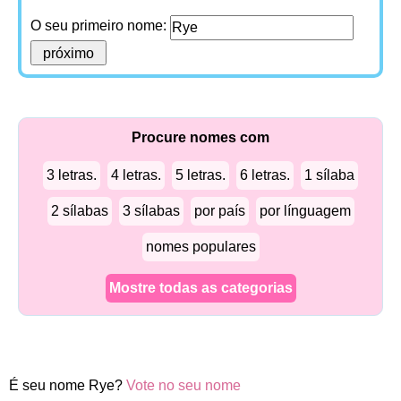
O seu primeiro nome:
Procure nomes com
3 letras.
4 letras.
5 letras.
6 letras.
1 sílaba
2 sílabas
3 sílabas
por país
por línguagem
nomes populares
Mostre todas as categorias
É seu nome Rye?
Vote no seu nome