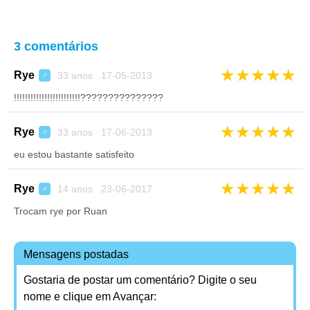
3 comentários
★
★
★
★
★
Rye
33 anos 17-05-2013
♂
!!!!!!!!!!!!!!!!!!!!!!!!???????????????
★
★
★
★
★
Rye
33 anos 17-06-2013
♂
eu estou bastante satisfeito
★
★
★
★
★
Rye
14 anos 23-06-2017
♂
Trocam rye por Ruan
Mensagens postadas
Gostaria de postar um comentário? Digite o seu
nome e clique em Avançar: