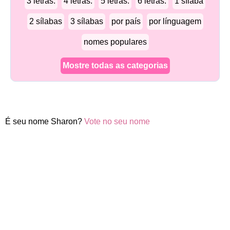
3 letras.
4 letras.
5 letras.
6 letras.
1 sílaba
2 sílabas
3 sílabas
por país
por línguagem
nomes populares
Mostre todas as categorias
É seu nome Sharon?
Vote no seu nome