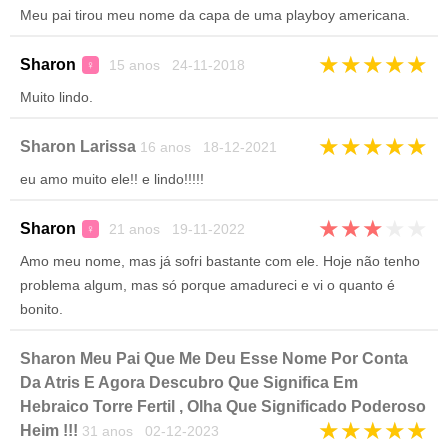
Meu pai tirou meu nome da capa de uma playboy americana.
★
★
★
★
★
Sharon
15 anos 24-11-2018
♀
Muito lindo.
★
★
★
★
★
Sharon Larissa
16 anos 18-12-2021
eu amo muito ele!! e lindo!!!!!
★
★
★
★
★
Sharon
21 anos 19-11-2022
♀
Amo meu nome, mas já sofri bastante com ele. Hoje não tenho
problema algum, mas só porque amadureci e vi o quanto é
bonito.
Sharon Meu Pai Que Me Deu Esse Nome Por Conta
Da Atris E Agora Descubro Que Significa Em
Hebraico Torre Fertil , Olha Que Significado Poderoso
★
★
★
★
★
Heim !!!
31 anos 02-12-2023