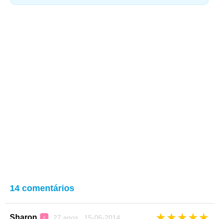
14 comentários
★
★
★
★
★
Sharon
27 anos 15-06-2014
♀