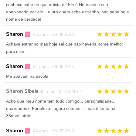
conhece sabe de que artista é!! Ele é Hebraico e sou
apaixonado por ele... e pra quem acha estranho, nao sabe oq e
nome de verdade!
★
★
★
★
★
Sharon
46 anos 25-08-2016
♀
Achava estranho mas hoje sei que não haveria nome melhor
para mim.
★
★
★
★
★
Sharon
31 anos 29-08-2016
♀
Me zoavam na escola
★
★
★
★
★
Sharon Sibele
48 anos 04-04-2017
Acho que meu nome tem tudo comigo... personalidade...
qualidades e Fortaleza.. agora comum.... mas ñ tanto há
38anos atrás
★
★
★
★
★
Sharon
46 anos 06-07-2018
♀