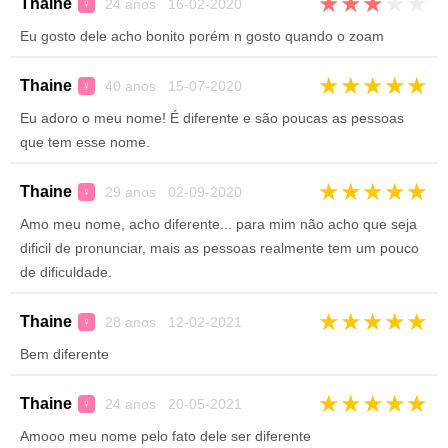
★
★
★
★
★
Thaine
24 anos 16-02-2020
♀
Eu gosto dele acho bonito porém n gosto quando o zoam
★
★
★
★
★
Thaine
40 anos 15-07-2020
♀
Eu adoro o meu nome! É diferente e são poucas as pessoas
que tem esse nome.
★
★
★
★
★
Thaine
29 anos 02-09-2020
♀
Amo meu nome, acho diferente... para mim não acho que seja
dificil de pronunciar, mais as pessoas realmente tem um pouco
de dificuldade.
★
★
★
★
★
Thaine
28 anos 12-02-2021
♀
Bem diferente
★
★
★
★
★
Thaine
24 anos 20-05-2021
♀
Amooo meu nome pelo fato dele ser diferente