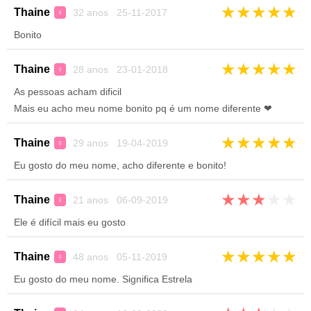
★
★
★
★
★
Thaine
32 anos 25-11-2017
♀
Bonito
★
★
★
★
★
Thaine
28 anos 23-01-2018
♀
As pessoas acham dificil
Mais eu acho meu nome bonito pq é um nome diferente ❤
★
★
★
★
★
Thaine
29 anos 19-04-2019
♀
Eu gosto do meu nome, acho diferente e bonito!
★
★
★
★
★
Thaine
21 anos 06-09-2019
♀
Ele é difícil mais eu gosto
★
★
★
★
★
Thaine
48 anos 05-11-2019
♀
Eu gosto do meu nome. Significa Estrela