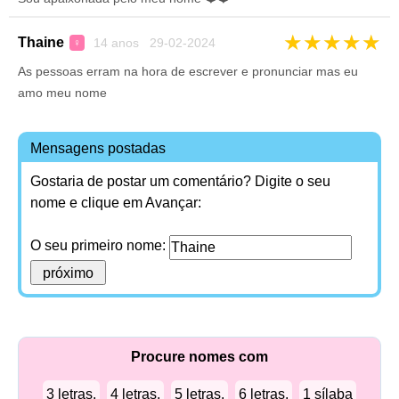
★
★
★
★
★
Thaine
14 anos 29-02-2024
♀
As pessoas erram na hora de escrever e pronunciar mas eu
amo meu nome
Mensagens postadas
Gostaria de postar um comentário? Digite o seu
nome e clique em Avançar:
O seu primeiro nome:
Procure nomes com
3 letras.
4 letras.
5 letras.
6 letras.
1 sílaba