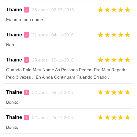
★
★
★
★
★
Thaine
38 anos 02-05-2016
♀
Eu amo meu nome
★
★
★
★
★
Thaine
21 anos 04-11-2016
♀
Nao
★
★
★
★
★
Thaine
25 anos 16-11-2016
♀
Quando Falo Meu Nome As Pessoas Pedem Pra Mim Repetir
Pelo 3 vezes .. Eh Ainda Continuam Falando Errado .
★
★
★
★
★
Thaine
32 anos 25-11-2017
♀
Bonito
★
★
★
★
★
Thaine
32 anos 25-11-2017
♀
Bonito