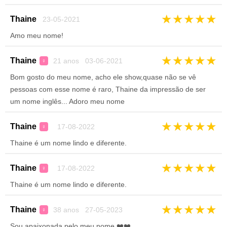
★
★
★
★
★
Thaine
23-05-2021
Amo meu nome!
★
★
★
★
★
Thaine
21 anos 03-06-2021
♀
Bom gosto do meu nome, acho ele show,quase não se vê
pessoas com esse nome é raro, Thaine da impressão de ser
um nome inglês... Adoro meu nome
★
★
★
★
★
Thaine
17-08-2022
♀
Thaine é um nome lindo e diferente.
★
★
★
★
★
Thaine
17-08-2022
♀
Thaine é um nome lindo e diferente.
★
★
★
★
★
Thaine
38 anos 27-05-2023
♀
Sou apaixonada pelo meu nome ❤️❤️