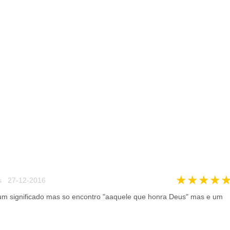
★
★
★
★
s 27-12-2016
um significado mas so encontro "aaquele que honra Deus" mas e um