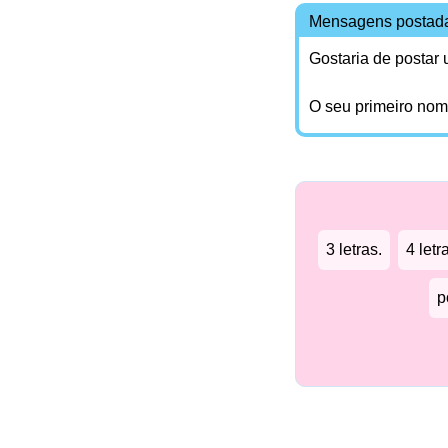
Mensagens postad
Gostaria de postar
O seu primeiro no
3 letras.
4 letr
p