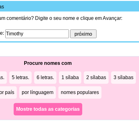
as
 um comentário? Digite o seu nome e clique em Avançar:
me:
Procure nomes com
as.
5 letras.
6 letras.
1 sílaba
2 sílabas
3 sílabas
or país
por línguagem
nomes populares
Mostre todas as categorias