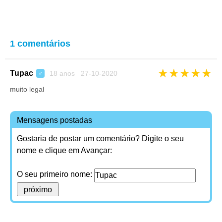
1 comentários
★
★
★
★
★
Tupac
18 anos 27-10-2020
♂
muito legal
Mensagens postadas
Gostaria de postar um comentário? Digite o seu
nome e clique em Avançar:
O seu primeiro nome: