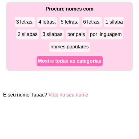
Procure nomes com
3 letras.
4 letras.
5 letras.
6 letras.
1 sílaba
2 sílabas
3 sílabas
por país
por línguagem
nomes populares
Mostre todas as categorias
É seu nome Tupac?
Vote no seu nome