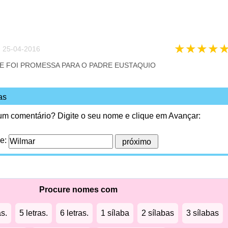
★
★
★
★
 25-04-2016
UE FOI PROMESSA PARA O PADRE EUSTAQUIO
as
 um comentário? Digite o seu nome e clique em Avançar:
me:
Procure nomes com
as.
5 letras.
6 letras.
1 sílaba
2 sílabas
3 sílabas