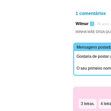
1 comentários
Wilmar
76 anos
♂
MINHA MÃE DISIA Q
Mensagens postad
Gostaria de postar
O seu primeiro no
3 letras.
4 letr