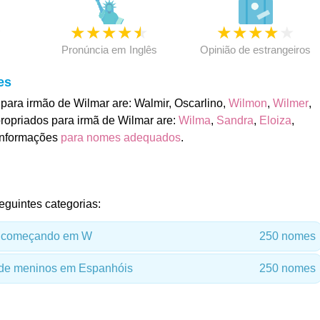
★
★
★
★
★
★
★
★
★
★
★
Pronúncia em Inglês
Opinião de estrangeiros
es
ara irmão de Wilmar are: Walmir, Oscarlino,
Wilmon
,
Wilmer
,
ropriados para irmã de Wilmar are:
Wilma
,
Sandra
,
Eloiza
,
 informações
para nomes adequados
.
eguintes categorias:
 começando em W
250 nomes
de meninos em Espanhóis
250 nomes