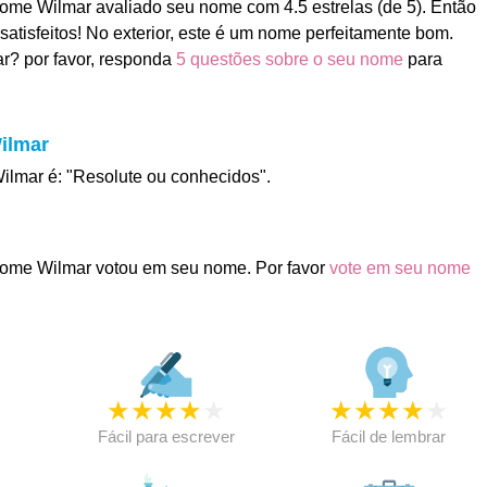
me Wilmar avaliado seu nome com 4.5 estrelas (de 5). Então
satisfeitos! No exterior, este é um nome perfeitamente bom.
r? por favor, responda
5 questões sobre o seu nome
para
ilmar
Wilmar é: "Resolute ou conhecidos".
ome Wilmar votou em seu nome. Por favor
vote em seu nome
★
★
★
★
★
★
★
★
★
★
★
Fácil para escrever
Fácil de lembrar