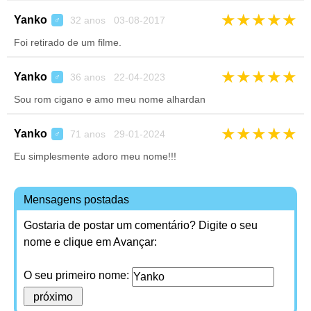
★
★
★
★
★
Yanko
32 anos 03-08-2017
♂
Foi retirado de um filme.
★
★
★
★
★
Yanko
36 anos 22-04-2023
♂
Sou rom cigano e amo meu nome alhardan
★
★
★
★
★
Yanko
71 anos 29-01-2024
♂
Eu simplesmente adoro meu nome!!!
Mensagens postadas
Gostaria de postar um comentário? Digite o seu
nome e clique em Avançar:
O seu primeiro nome: