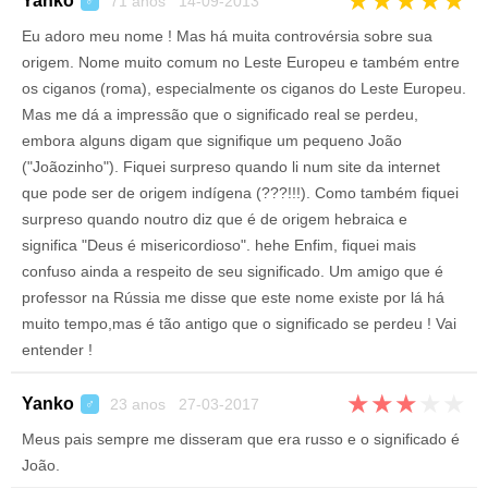
★
★
★
★
★
Yanko
71 anos 14-09-2013
♂
Eu adoro meu nome ! Mas há muita controvérsia sobre sua
origem. Nome muito comum no Leste Europeu e também entre
os ciganos (roma), especialmente os ciganos do Leste Europeu.
Mas me dá a impressão que o significado real se perdeu,
embora alguns digam que signifique um pequeno João
("Joãozinho"). Fiquei surpreso quando li num site da internet
que pode ser de origem indígena (???!!!). Como também fiquei
surpreso quando noutro diz que é de origem hebraica e
significa "Deus é misericordioso". hehe Enfim, fiquei mais
confuso ainda a respeito de seu significado. Um amigo que é
professor na Rússia me disse que este nome existe por lá há
muito tempo,mas é tão antigo que o significado se perdeu ! Vai
entender !
★
★
★
★
★
Yanko
23 anos 27-03-2017
♂
Meus pais sempre me disseram que era russo e o significado é
João.