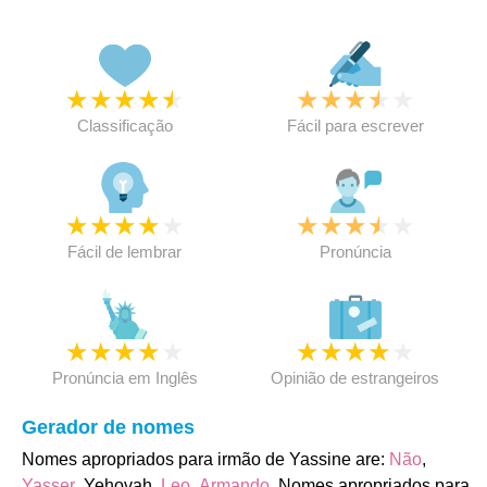
★
★
★
★
★
★
★
★
★
★
Classificação
Fácil para escrever
★
★
★
★
★
★
★
★
★
★
Fácil de lembrar
Pronúncia
★
★
★
★
★
★
★
★
★
★
Pronúncia em Inglês
Opinião de estrangeiros
Gerador de nomes
Nomes apropriados para irmão de Yassine are:
Não
,
Yasser
, Yehovah,
Leo
,
Armando
. Nomes apropriados para