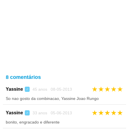
8 comentários
★
★
★
★
★
Yassine
45 anos 08-05-2013
♂
So nao gosto da combinacao, Yassine Joao Rungo
★
★
★
★
★
Yassine
33 anos 05-06-2013
♂
bonito, engracado e diferente