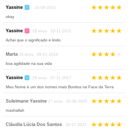
★
★
★
★
★
Yassine
16-09-2015
♂
okay
★
★
★
★
★
Yassine
29 anos 10-11-2015
♀
Achei que o significado é lindo.
★
★
★
★
★
Marta
34 anos 09-01-2016
boa agilidade na sua vida
★
★
★
★
★
Yassine
28 anos 07-11-2017
♂
Meu Nome é um dos nomes mais Bonitos na Face da Terra
★
★
★
★
★
Suleimane Yassine
27 anos 25-06-2020
mashallah
★
★
★
★
★
Cláudia Lúcia Dos Santos
28-07-2021