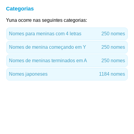
Categorias
Yuna ocorre nas seguintes categorias:
Nomes para meninas com 4 letras
250 nomes
Nomes de menina começando em Y
250 nomes
Nomes de meninas terminados em A
250 nomes
Nomes japoneses
1184 nomes