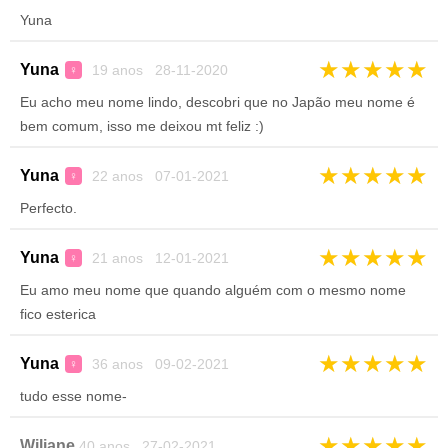
Yuna
★
★
★
★
★
Yuna
19 anos 28-11-2020
♀
Eu acho meu nome lindo, descobri que no Japão meu nome é
bem comum, isso me deixou mt feliz :)
★
★
★
★
★
Yuna
22 anos 07-01-2021
♀
Perfecto.
★
★
★
★
★
Yuna
21 anos 12-01-2021
♀
Eu amo meu nome que quando alguém com o mesmo nome
fico esterica
★
★
★
★
★
Yuna
36 anos 09-02-2021
♀
tudo esse nome-
★
★
★
★
★
Wiliane
40 anos 27-02-2021