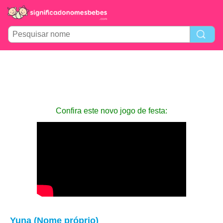
Confira este novo jogo de festa:
Yuna (Nome próprio)