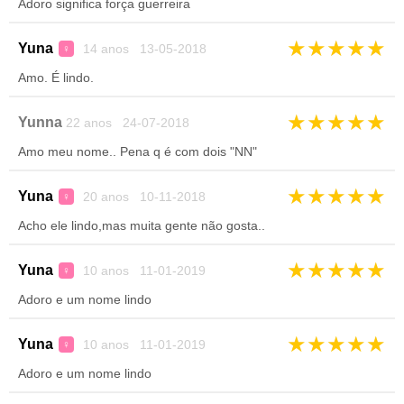
Adoro significa força guerreira
★
★
★
★
★
Yuna
14 anos 13-05-2018
♀
Amo. É lindo.
★
★
★
★
★
Yunna
22 anos 24-07-2018
Amo meu nome.. Pena q é com dois "NN"
★
★
★
★
★
Yuna
20 anos 10-11-2018
♀
Acho ele lindo,mas muita gente não gosta..
★
★
★
★
★
Yuna
10 anos 11-01-2019
♀
Adoro e um nome lindo
★
★
★
★
★
Yuna
10 anos 11-01-2019
♀
Adoro e um nome lindo