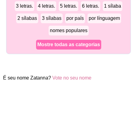
3 letras.
4 letras.
5 letras.
6 letras.
1 sílaba
2 sílabas
3 sílabas
por país
por línguagem
nomes populares
Mostre todas as categorias
É seu nome Zatanna?
Vote no seu nome