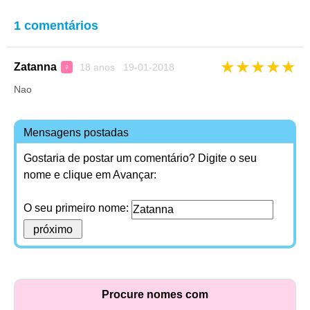
1 comentários
★
★
★
★
★
Zatanna
18 anos 19-01-2018
♀
Nao
Mensagens postadas
Gostaria de postar um comentário? Digite o seu
nome e clique em Avançar:
O seu primeiro nome:
Procure nomes com