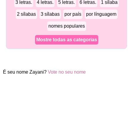
3 letras.
4 letras.
5 letras.
6 letras.
1 sílaba
2 sílabas
3 sílabas
por país
por línguagem
nomes populares
Mostre todas as categorias
É seu nome Zayani?
Vote no seu nome