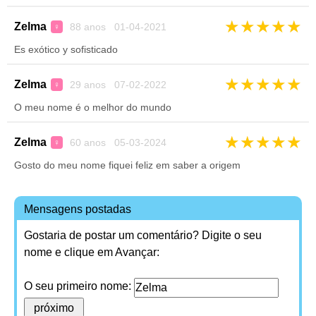
★
★
★
★
★
Zelma
88 anos 01-04-2021
♀
Es exótico y sofisticado
★
★
★
★
★
Zelma
29 anos 07-02-2022
♀
O meu nome é o melhor do mundo
★
★
★
★
★
Zelma
60 anos 05-03-2024
♀
Gosto do meu nome fiquei feliz em saber a origem
Mensagens postadas
Gostaria de postar um comentário? Digite o seu
nome e clique em Avançar:
O seu primeiro nome: