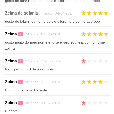
gosto de falar meu nome pois e diferente e bonito adorooo
★
★
★
★
★
Zelma de goiania
74 anos 04-04-2014
gosto de falar meu nome pois e diferente e bonito adorooo
★
★
★
★
★
Zelma
74 anos 04-04-2014
♀
gosto muito do meu nome e forte e raro sou feliz com o nome
zelma
★
★
★
★
★
Zelma
53 anos 11-05-2016
♀
Não gosto difícil de pronunciar
★
★
★
★
★
Zelma
58 anos 22-06-2019
♀
É um nome bem diferente.
★
★
★
★
★
Zelma
38 anos 31-07-2019
♀
N gosto..