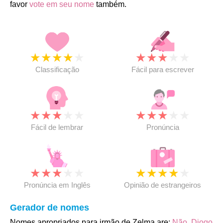
favor
vote em seu nome
também.
★
★
★
★
★
★
★
★
★
★
Classificação
Fácil para escrever
★
★
★
★
★
★
★
★
★
★
Fácil de lembrar
Pronúncia
★
★
★
★
★
★
★
★
★
★
Pronúncia em Inglês
Opinião de estrangeiros
Gerador de nomes
Nomes apropriados para irmão de Zelma are:
Não
,
Diogo
,