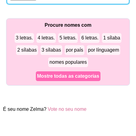
Procure nomes com
3 letras.
4 letras.
5 letras.
6 letras.
1 sílaba
2 sílabas
3 sílabas
por país
por línguagem
nomes populares
Mostre todas as categorias
É seu nome Zelma?
Vote no seu nome