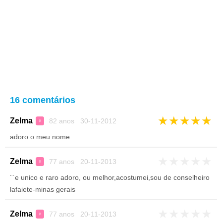
16 comentários
★
★
★
★
★
Zelma
82 anos 30-11-2012
♀
adoro o meu nome
★
★
★
★
★
Zelma
77 anos 20-11-2013
♀
´´e unico e raro adoro, ou melhor,acostumei,sou de conselheiro
lafaiete-minas gerais
★
★
★
★
★
Zelma
77 anos 20-11-2013
♀