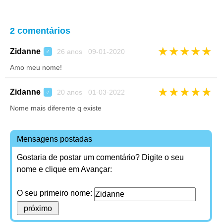
2 comentários
★
★
★
★
★
Zidanne
26 anos 09-01-2020
♂
Amo meu nome!
★
★
★
★
★
Zidanne
20 anos 01-03-2022
♂
Nome mais diferente q existe
Mensagens postadas
Gostaria de postar um comentário? Digite o seu
nome e clique em Avançar:
O seu primeiro nome: