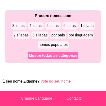
Procure nomes com
3 letras.
4 letras.
5 letras.
6 letras.
1 sílaba
2 sílabas
3 sílabas
por país
por línguagem
nomes populares
Mostre todas as categorias
É seu nome Zidanne?
Vote no seu nome
Change Language
Contacto