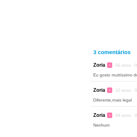
3 comentários
Zoria
56 anos 0
♀
Eu gosto muitíssimo 
Zoria
32 anos 0
♀
Diferente,mais legal
Zoria
49 anos 0
♀
Nenhum