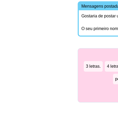
Mensagens postad
Gostaria de postar
O seu primeiro no
3 letras.
4 letr
p