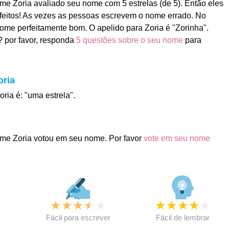
e Zoria avaliado seu nome com 5 estrelas (de 5). Então eles
feitos! As vezes as pessoas escrevem o nome errado. No
nome perfeitamente bom. O apelido para Zoria é "Zorinha".
 por favor, responda
5 questões sobre o seu nome
para
oria
oria é: "uma estrela".
me Zoria votou em seu nome. Por favor
vote em seu nome
★
★
★
★
★
★
★
★
★
★
★
Fácil para escrever
Fácil de lembrar