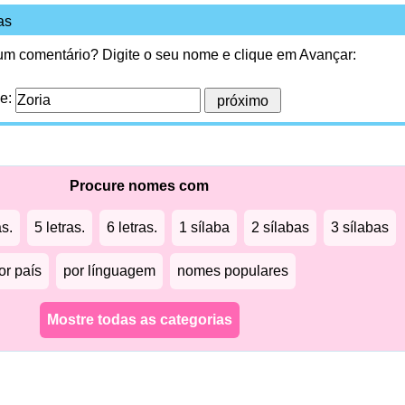
as
 um comentário? Digite o seu nome e clique em Avançar:
me:
Procure nomes com
as.
5 letras.
6 letras.
1 sílaba
2 sílabas
3 sílabas
or país
por línguagem
nomes populares
Mostre todas as categorias