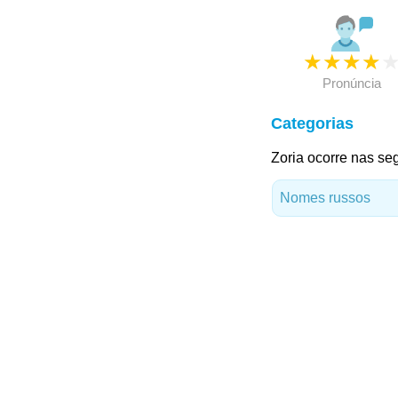
★
★
★
★
Pronúncia
Categorias
Zoria ocorre nas seg
Nomes russos