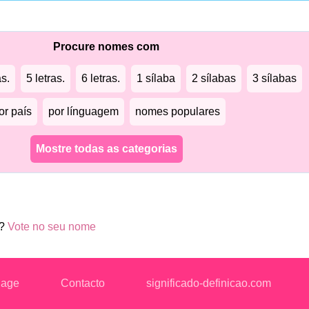
Procure nomes com
as.
5 letras.
6 letras.
1 sílaba
2 sílabas
3 sílabas
or país
por línguagem
nomes populares
Mostre todas as categorias
t?
Vote no seu nome
uage
Contacto
significado-definicao.com