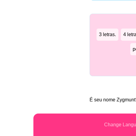
3 letras.
4 letr
p
É seu nome Zygmun
Change Lang