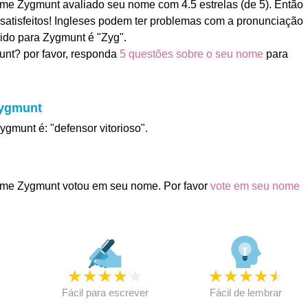
me Zygmunt avaliado seu nome com 4.5 estrelas (de 5). Então
satisfeitos! Ingleses podem ter problemas com a pronunciação
ido para Zygmunt é "Zyg".
nt? por favor, responda
5 questões sobre o seu nome
para
Zygmunt
ygmunt é: "defensor vitorioso".
me Zygmunt votou em seu nome. Por favor
vote em seu nome
★
★
★
★
★
★
★
★
★
★
★
Fácil para escrever
Fácil de lembrar