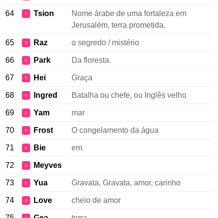
64
Tsion
Nome árabe de uma fortaleza em
♀
Jerusalém, terra prometida.
65
Raz
o segredo / mistério
♀
66
Park
Da floresta.
♀
67
Hei
Graça
♀
68
Ingred
Batalha ou chefe, ou Inglês velho
♀
69
Yam
mar
♀
70
Frost
O congelamento da água
♀
71
Bie
em
♀
72
Meyves
♀
73
Yua
Gravata, Gravata, amor, carinho
♀
74
Love
cheio de amor
♀
75
Gea
terra