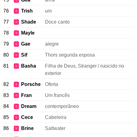
♀
76
Trish
um
♀
77
Shade
Doce canto
♀
78
Mayle
♀
79
Gae
alegre
♀
80
Sif
Thors segunda esposa
♀
81
Basha
Filha de Deus, Stranger / nascido no
♀
exterior
82
Porsche
Oferta
♀
83
Fran
Um francês
♀
84
Dream
contemporâneo
♀
85
Cece
Cabeleira
♀
86
Brine
Saltwater
♀