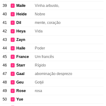
39
Maile
Vinha arbusto,
♀
40
Heide
Nobre
♀
41
Dil
mente, coração
♀
42
Heya
Vida
♀
43
Zayn
♀
44
Haile
Poder
♀
45
France
Um francês
♀
46
Starr
Rígido
♀
47
Gaal
abominação desprezo
♀
48
Geu
Gotjé
♀
49
Rose
rosa
♀
50
Yue
♀