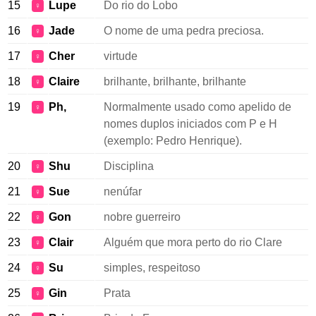
15
Lupe
Do rio do Lobo
♀
16
Jade
O nome de uma pedra preciosa.
♀
17
Cher
virtude
♀
18
Claire
brilhante, brilhante, brilhante
♀
19
Ph,
Normalmente usado como apelido de
♀
nomes duplos iniciados com P e H
(exemplo: Pedro Henrique).
20
Shu
Disciplina
♀
21
Sue
nenúfar
♀
22
Gon
nobre guerreiro
♀
23
Clair
Alguém que mora perto do rio Clare
♀
24
Su
simples, respeitoso
♀
25
Gin
Prata
♀