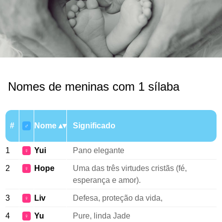
Nomes de meninas com 1 sílaba
#
Nome
Significado
♂
1
Yui
Pano elegante
♀
2
Hope
Uma das três virtudes cristãs (fé,
♀
esperança e amor).
3
Liv
Defesa, proteção da vida,
♀
4
Yu
Pure, linda Jade
♀