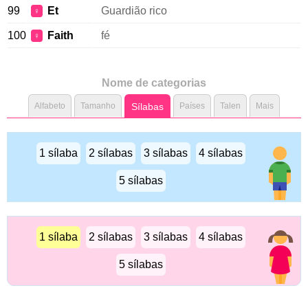
99
Et
Guardião rico
♀
100
Faith
fé
♀
Nome de categorias
Alfabeto
Tamanho
Sílabas
Países
Talen
Mais
1 sílaba
2 sílabas
3 sílabas
4 sílabas
5 sílabas
1 sílaba
2 sílabas
3 sílabas
4 sílabas
5 sílabas