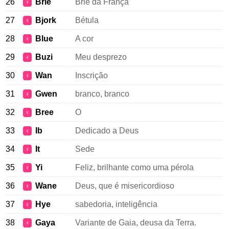
26
Brie
Brie da França
♀
27
Bjork
Bétula
♀
28
Blue
A cor
♀
29
Buzi
Meu desprezo
♀
30
Wan
Inscrição
♀
31
Gwen
branco, branco
♀
32
Bree
O
♀
33
Ib
Dedicado a Deus
♀
34
It
Sede
♀
35
Yi
Feliz, brilhante como uma pérola
♀
36
Wane
Deus, que é misericordioso
♀
37
Hye
sabedoria, inteligência
♀
38
Gaya
Variante de Gaia, deusa da Terra.
♀