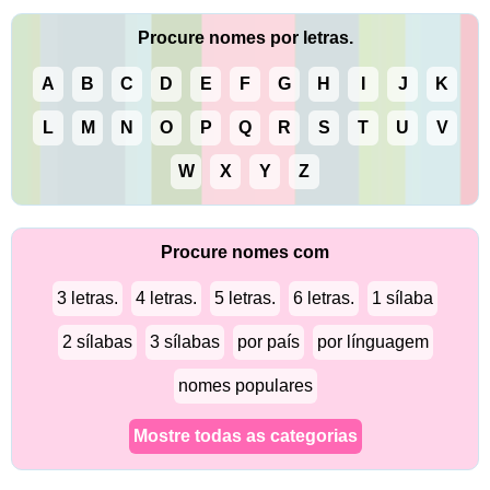
Procure nomes por letras.
A
B
C
D
E
F
G
H
I
J
K
L
M
N
O
P
Q
R
S
T
U
V
W
X
Y
Z
Procure nomes com
3 letras.
4 letras.
5 letras.
6 letras.
1 sílaba
2 sílabas
3 sílabas
por país
por línguagem
nomes populares
Mostre todas as categorias