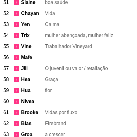
51
Slaine
boa saúde
♀
52
Chayan
Vida
♀
53
Yen
Calma
♀
54
Trix
mulher abençoada, mulher feliz
♀
55
Vine
Trabalhador Vineyard
♀
56
Mafe
♀
57
Jill
O juvenil ou valor / retaliação
♀
58
Hea
Graça
♀
59
Hua
flor
♀
60
Nívea
♀
61
Brooke
Vidas por fluxo
♀
62
Blas
Firebrand
♀
63
Groa
a crescer
♀