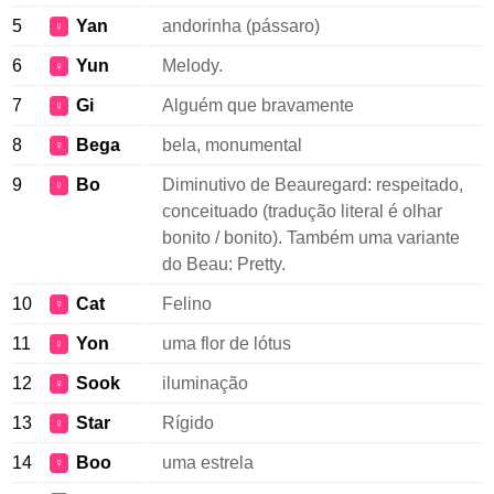
5
Yan
andorinha (pássaro)
♀
6
Yun
Melody.
♀
7
Gi
Alguém que bravamente
♀
8
Bega
bela, monumental
♀
9
Bo
Diminutivo de Beauregard: respeitado,
♀
conceituado (tradução literal é olhar
bonito / bonito). Também uma variante
do Beau: Pretty.
10
Cat
Felino
♀
11
Yon
uma flor de lótus
♀
12
Sook
iluminação
♀
13
Star
Rígido
♀
14
Boo
uma estrela
♀