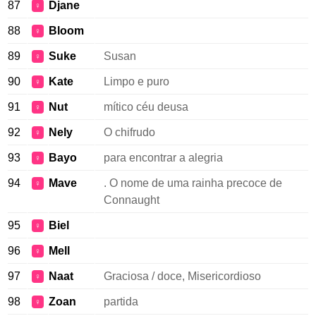
87
Djane
♀
88
Bloom
♀
89
Suke
Susan
♀
90
Kate
Limpo e puro
♀
91
Nut
mítico céu deusa
♀
92
Nely
O chifrudo
♀
93
Bayo
para encontrar a alegria
♀
94
Mave
. O nome de uma rainha precoce de
♀
Connaught
95
Biel
♀
96
Mell
♀
97
Naat
Graciosa / doce, Misericordioso
♀
98
Zoan
partida
♀