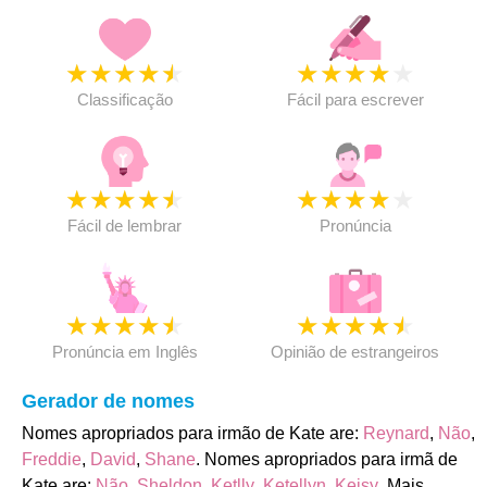
★
★
★
★
★
★
★
★
★
★
Classificação
Fácil para escrever
★
★
★
★
★
★
★
★
★
★
Fácil de lembrar
Pronúncia
★
★
★
★
★
★
★
★
★
★
Pronúncia em Inglês
Opinião de estrangeiros
Gerador de nomes
Nomes apropriados para irmão de Kate are:
Reynard
,
Não
,
Freddie
,
David
,
Shane
. Nomes apropriados para irmã de
Kate are:
Não
,
Sheldon
,
Ketlly
,
Ketellyn
,
Keisy
. Mais