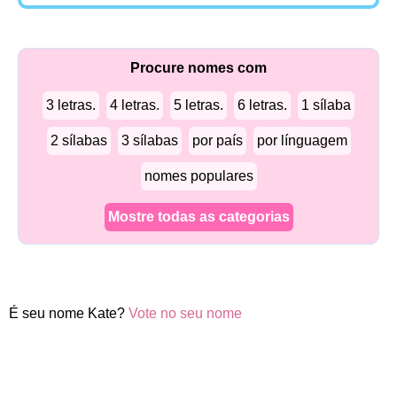
Procure nomes com
3 letras.
4 letras.
5 letras.
6 letras.
1 sílaba
2 sílabas
3 sílabas
por país
por línguagem
nomes populares
Mostre todas as categorias
É seu nome Kate?
Vote no seu nome