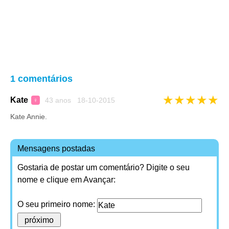
1 comentários
★
★
★
★
★
Kate
43 anos 18-10-2015
♀
Kate Annie.
Mensagens postadas
Gostaria de postar um comentário? Digite o seu
nome e clique em Avançar:
O seu primeiro nome: