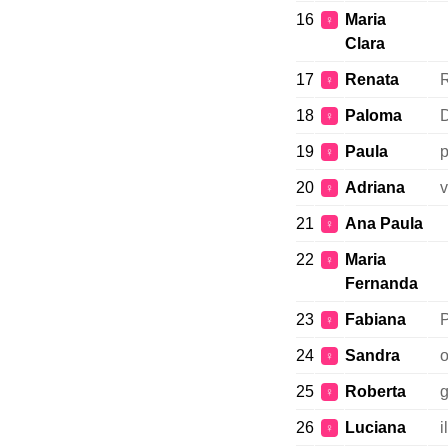
16
Maria
♀
Clara
17
Renata
R
♀
18
Paloma
D
♀
19
Paula
p
♀
20
Adriana
v
♀
21
Ana Paula
♀
22
Maria
♀
Fernanda
23
Fabiana
P
♀
24
Sandra
o
♀
25
Roberta
g
♀
26
Luciana
i
♀