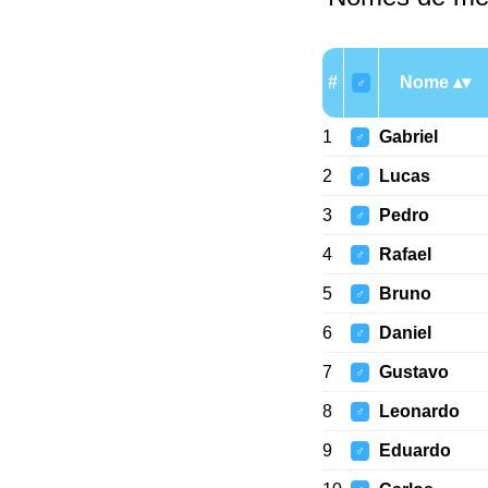
#
Nome
♂
1
Gabriel
♂
2
Lucas
♂
3
Pedro
♂
4
Rafael
♂
5
Bruno
♂
6
Daniel
♂
7
Gustavo
♂
8
Leonardo
♂
9
Eduardo
♂