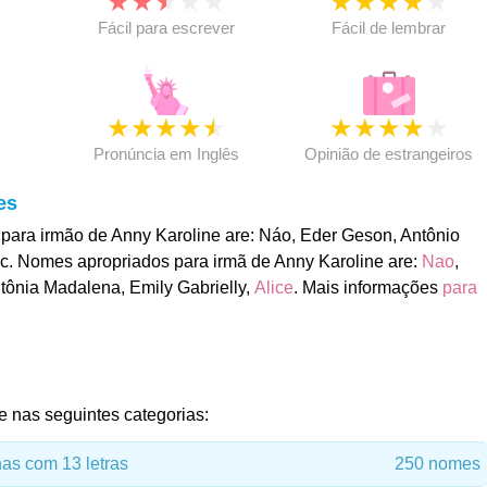
★
★
★
★
★
★
★
★
★
★
★
Fácil para escrever
Fácil de lembrar
★
★
★
★
★
★
★
★
★
★
★
Pronúncia em Inglês
Opinião de estrangeiros
es
ara irmão de Anny Karoline are: Náo, Eder Geson, Antônio
ac. Nomes apropriados para irmã de Anny Karoline are:
Nao
,
tônia Madalena, Emily Gabrielly,
Alice
. Mais informações
para
e nas seguintes categorias:
s com 13 letras
250 nomes