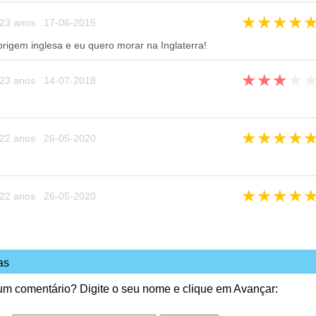
★
★
★
★
23 anos 17-06-2015
rigem inglesa e eu quero morar na Inglaterra!
★
★
★
★
23 anos 14-07-2018
★
★
★
★
22 anos 26-05-2020
★
★
★
★
22 anos 26-05-2020
as
 um comentário? Digite o seu nome e clique em Avançar: