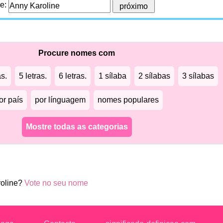
me:
Procure nomes com
as.
5 letras.
6 letras.
1 sílaba
2 sílabas
3 sílabas
or país
por línguagem
nomes populares
Mostre todas as categorias
roline?
Vote no seu nome