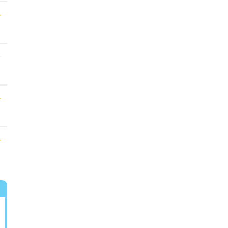
★
★
★
★