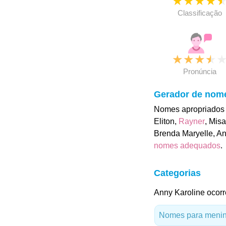
★
★
★
★
Classificação
★
★
★
★
Pronúncia
Gerador de nom
Nomes apropriados p
Eliton,
Rayner
, Mis
Brenda Maryelle, An
nomes adequados
.
Categorias
Anny Karoline ocorr
Nomes para menina