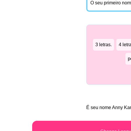
O seu primeiro no
3 letras.
4 letr
p
É seu nome Anny Ka