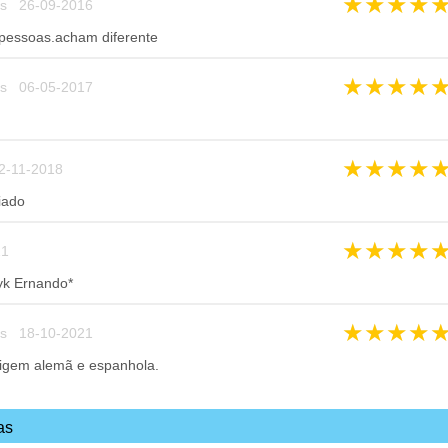
★
★
★
★
s 26-09-2016
 pessoas.acham diferente
★
★
★
★
s 06-05-2017
★
★
★
★
2-11-2018
iado
★
★
★
★
1
k Ernando*
★
★
★
★
s 18-10-2021
igem alemã e espanhola.
as