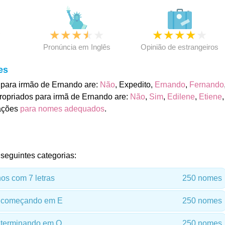
★
★
★
★
★
★
★
★
★
★
★
Pronúncia em Inglês
Opinião de estrangeiros
es
para irmão de Ernando are:
Não
, Expedito,
Ernando
,
Fernando
ropriados para irmã de Ernando are:
Não
,
Sim
,
Edilene
,
Etiene
,
mações
para nomes adequados
.
seguintes categorias:
s com 7 letras
250 nomes
 começando em E
250 nomes
terminando em O
250 nomes