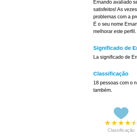
Ernando avaliado se
satisfeitos! As vez
problemas com a pr
É o seu nome Ernan
melhorar este perfil.
Significado de 
La significado de E
Classificação
18 pessoas com o n
também.
★
★
★
★
Classificação