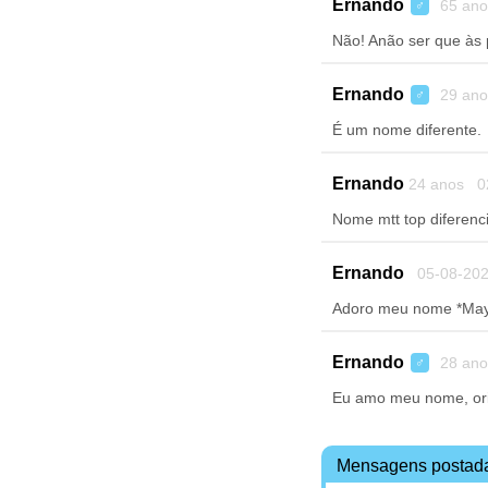
Ernando
65 ano
♂
Não! Anão ser que às
Ernando
29 ano
♂
É um nome diferente.
Ernando
24 anos 0
Nome mtt top diferenc
Ernando
05-08-202
Adoro meu nome *May
Ernando
28 ano
♂
Eu amo meu nome, or
Mensagens postad