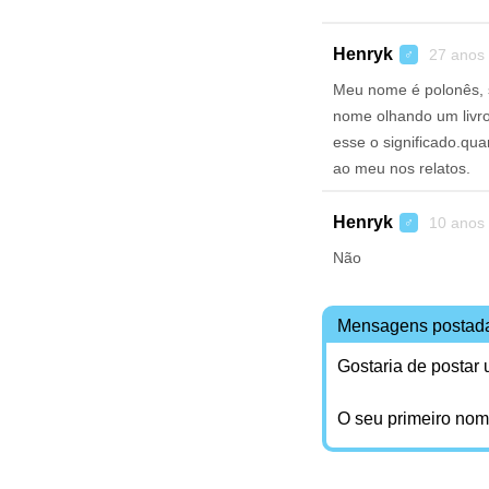
Henryk
27 anos
♂
Meu nome é polonês, s
nome olhando um livro
esse o significado.qu
ao meu nos relatos.
Henryk
10 anos
♂
Não
Mensagens postad
Gostaria de postar
O seu primeiro no