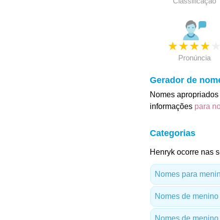
Classificação
★
★
★
★
Pronúncia
Gerador de nom
Nomes apropriados 
informações
para n
Categorias
Henryk ocorre nas s
Nomes para menino
Nomes de menino
Nomes de menino 