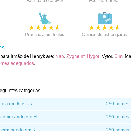
Fácil para escrever
Fácil de lembrar
★
★
★
★
★
★
★
★
★
★
★
Pronúncia em Inglês
Opinião de estrangeiros
es
para irmão de Henryk are:
Nao
,
Zygmunt
,
Hygor
, Vytor,
Sim
. Ma
omes adequados
.
eguintes categorias:
s com 6 letras
250 nomes
 começando em H
250 nomes
terminando em K
250 nomes