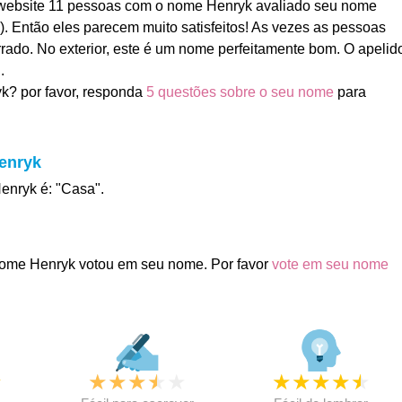
ebsite 11 pessoas com o nome Henryk avaliado seu nome
). Então eles parecem muito satisfeitos! As vezes as pessoas
ado. No exterior, este é um nome perfeitamente bom. O apelid
.
k? por favor, responda
5 questões sobre o seu nome
para
Henryk
Henryk é: "Casa".
ome Henryk votou em seu nome. Por favor
vote em seu nome
★
★
★
★
★
★
★
★
★
★
★