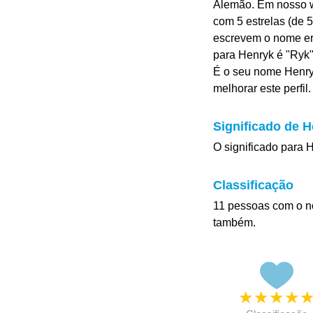
Alemão. Em nosso w
com 5 estrelas (de 5
escrevem o nome err
para Henryk é "Ryk"
É o seu nome Henry
melhorar este perfil.
Significado de 
O significado para 
Classificação
11 pessoas com o n
também.
★
★
★
★