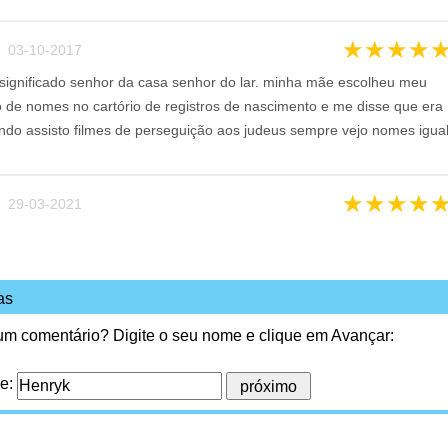
★
★
★
★
 03-10-2017
ignificado senhor da casa senhor do lar. minha mãe escolheu meu
 de nomes no cartório de registros de nascimento e me disse que era
ando assisto filmes de perseguição aos judeus sempre vejo nomes igua
★
★
★
★
 29-03-2021
as
 um comentário? Digite o seu nome e clique em Avançar:
me: