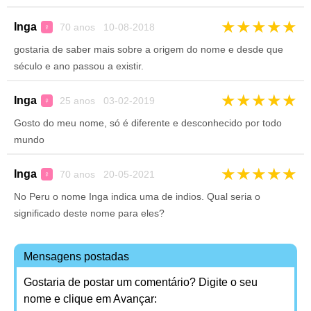
★
★
★
★
★
Inga
70 anos 10-08-2018
♀
gostaria de saber mais sobre a origem do nome e desde que
século e ano passou a existir.
★
★
★
★
★
Inga
25 anos 03-02-2019
♀
Gosto do meu nome, só é diferente e desconhecido por todo
mundo
★
★
★
★
★
Inga
70 anos 20-05-2021
♀
No Peru o nome Inga indica uma de indios. Qual seria o
significado deste nome para eles?
Mensagens postadas
Gostaria de postar um comentário? Digite o seu
nome e clique em Avançar: