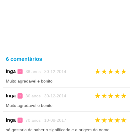
6 comentários
★
★
★
★
★
Inga
36 anos 30-12-2014
♀
Muito agradavel e bonito
★
★
★
★
★
Inga
36 anos 30-12-2014
♀
Muito agradavel e bonito
★
★
★
★
★
Inga
70 anos 10-08-2017
♀
só gostaria de saber o signifficado e a origem do nome.