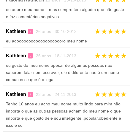
28 anos 29-10-2013
eu adoro meu nome .. mas sempre tem alguém que não goste
e faz comentários negativos
★
★
★
★
★
Kathleen
26 anos 30-10-2013
♀
eu adoooooooooooooooooooro meu nome
★
★
★
★
★
Kathleen
26 anos 18-11-2013
♀
eu gosto do meu nome apesar de algumas pessoas nao
saberem falar nem escrever, ele é diferente nao é um nome
comun esse que é o legal
★
★
★
★
★
Kathleen
23 anos 24-11-2013
♀
Tenho 10 anos eu acho meu nome muito lindo para mim não
importa o que as outras pessoas acham do meu nome o que
importa e que gosto dele sou inteligente ,popular,obediente e
isso e so