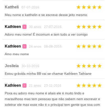
★
★
★
★
★
Kattheli
07-07-2016
Meu nome e katthelin e se escreve desse jeito mesmo
★
★
★
★
★
Kathleen
30 anos 27-07-2016
♀
Adoro meu nome! É incomum e tem tudo a ver comigo
★
★
★
★
★
Kathleen
24 anos 08-08-2016
♀
Amo meu nome
★
★
★
★
★
Josileia
30-10-2016
Estou grávida minha BB vai se chamar Kathleen Tathiane
★
★
★
★
★
Kathleen
21 anos 23-11-2016
♀
Poxa eu adoro meu nome é aliais ele é muito lindo e
maravilhoso mas tem pessoas que não sabem nem escrever e
soletrar ele mas esse não é o principal tem gente que soa com