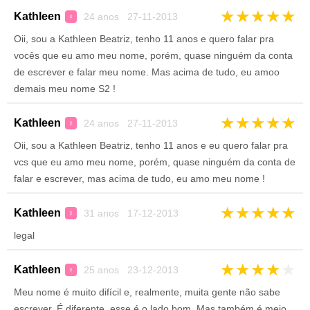
★
★
★
★
★
Kathleen
24 anos 27-11-2013
♀
Oii, sou a Kathleen Beatriz, tenho 11 anos e quero falar pra
vocês que eu amo meu nome, porém, quase ninguém da conta
de escrever e falar meu nome. Mas acima de tudo, eu amoo
demais meu nome S2 !
★
★
★
★
★
Kathleen
24 anos 27-11-2013
♀
Oii, sou a Kathleen Beatriz, tenho 11 anos e eu quero falar pra
vcs que eu amo meu nome, porém, quase ninguém da conta de
falar e escrever, mas acima de tudo, eu amo meu nome !
★
★
★
★
★
Kathleen
31 anos 17-12-2013
♀
legal
★
★
★
★
★
Kathleen
25 anos 23-12-2013
♀
Meu nome é muito difícil e, realmente, muita gente não sabe
escrever. É diferente, esse é o lado bom. Mas também é meio