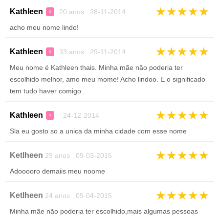
★
★
★
★
★
Kathleen
20 anos 28-11-2014
♀
acho meu nome lindo!
★
★
★
★
★
Kathleen
33 anos 29-11-2014
♀
Meu nome é Kathleen thais. Minha mãe não poderia ter
escolhido melhor, amo meu mome! Acho lindoo. E o significado
tem tudo haver comigo .
★
★
★
★
★
Kathleen
24-12-2014
♀
Sla eu gosto so a unica da minha cidade com esse nome
★
★
★
★
★
Ketlheen
29 anos 09-03-2015
Adooooro demaiis meu noome
★
★
★
★
★
Ketlheen
24 anos 09-04-2015
Minha mãe não poderia ter escolhido,mais algumas pessoas