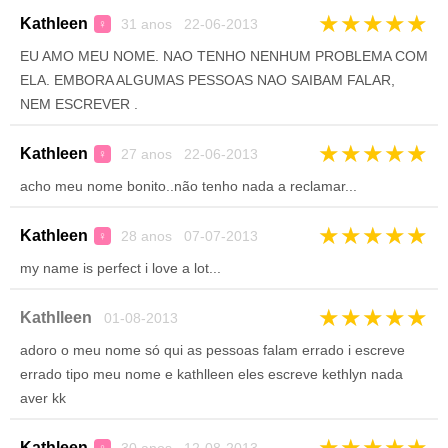
★
★
★
★
★
Kathleen
31 anos 22-06-2013
♀
EU AMO MEU NOME. NAO TENHO NENHUM PROBLEMA COM
ELA. EMBORA ALGUMAS PESSOAS NAO SAIBAM FALAR,
NEM ESCREVER .
★
★
★
★
★
Kathleen
27 anos 22-06-2013
♀
acho meu nome bonito..não tenho nada a reclamar...
★
★
★
★
★
Kathleen
28 anos 07-07-2013
♀
my name is perfect i love a lot...
★
★
★
★
★
Kathlleen
01-08-2013
adoro o meu nome só qui as pessoas falam errado i escreve
errado tipo meu nome e kathlleen eles escreve kethlyn nada
aver kk
★
★
★
★
★
Kathleen