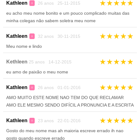
★
★
★
★
★
Kathleen
26 anos 25-11-2015
♀
eu acho meu nome bonito e um pouco complicado muitas das
minha colegas não sabem soletra meu nome
★
★
★
★
★
Kathleen
32 anos 30-11-2015
♀
Meu nome e lindo
★
★
★
★
★
Kethleen
25 anos 14-12-2015
eu amo de paixão o meu nome
★
★
★
★
★
Kathleen
26 anos 01-01-2016
♀
AMO MUITO ESTE NOME NAO TEM DO QUE RECLAMAR
AMO ELE MESMO SENDO DIFÍCIL A PRONUNCIA E A ESCRITA
★
★
★
★
★
Kathleen
23 anos 22-01-2016
♀
Gosto do meu nome mas ah maioria escreve errado ih nao
gosto quando escreve errado