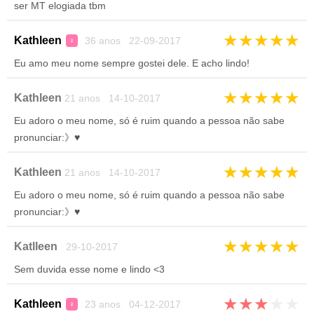
ser MT elogiada tbm
★
★
★
★
★
Kathleen
36 anos 22-09-2017
♀
Eu amo meu nome sempre gostei dele. E acho lindo!
★
★
★
★
★
Kathleen
21 anos 14-10-2017
Eu adoro o meu nome, só é ruim quando a pessoa não sabe
pronunciar:》♥
★
★
★
★
★
Kathleen
21 anos 14-10-2017
Eu adoro o meu nome, só é ruim quando a pessoa não sabe
pronunciar:》♥
★
★
★
★
★
Katlleen
29-10-2017
Sem duvida esse nome e lindo <3
★
★
★
★
★
Kathleen
23 anos 04-12-2017
♀