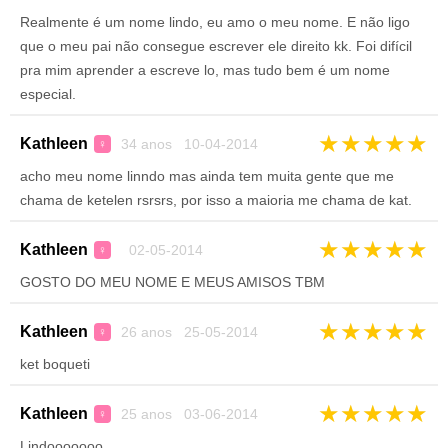
Realmente é um nome lindo, eu amo o meu nome. E não ligo
que o meu pai não consegue escrever ele direito kk. Foi difícil
pra mim aprender a escreve lo, mas tudo bem é um nome
especial.
★
★
★
★
★
Kathleen
34 anos 10-04-2014
♀
acho meu nome linndo mas ainda tem muita gente que me
chama de ketelen rsrsrs, por isso a maioria me chama de kat.
★
★
★
★
★
Kathleen
02-05-2014
♀
GOSTO DO MEU NOME E MEUS AMISOS TBM
★
★
★
★
★
Kathleen
26 anos 25-05-2014
♀
ket boqueti
★
★
★
★
★
Kathleen
25 anos 03-06-2014
♀
Lindooooooo