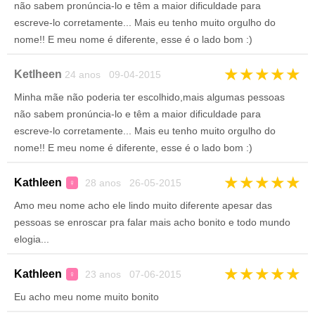
não sabem pronúncia-lo e têm a maior dificuldade para
escreve-lo corretamente... Mais eu tenho muito orgulho do
nome!! E meu nome é diferente, esse é o lado bom :)
★
★
★
★
★
Ketlheen
24 anos 09-04-2015
Minha mãe não poderia ter escolhido,mais algumas pessoas
não sabem pronúncia-lo e têm a maior dificuldade para
escreve-lo corretamente... Mais eu tenho muito orgulho do
nome!! E meu nome é diferente, esse é o lado bom :)
★
★
★
★
★
Kathleen
28 anos 26-05-2015
♀
Amo meu nome acho ele lindo muito diferente apesar das
pessoas se enroscar pra falar mais acho bonito e todo mundo
elogia...
★
★
★
★
★
Kathleen
23 anos 07-06-2015
♀
Eu acho meu nome muito bonito