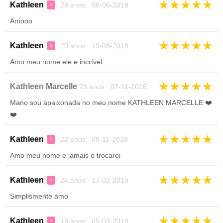
★
★
★
★
★
Kathleen
28 anos 08-06-2018
♀
Amooo
★
★
★
★
★
Kathleen
20 anos 19-08-2018
♀
Amo meu nome ele e incrível
★
★
★
★
★
Kathleen Marcelle
23 anos 07-11-2018
Mano sou apaixonada no meu nome KATHLEEN MARCELLE ❤️
❤️
★
★
★
★
★
Kathleen
22 anos 08-11-2018
♀
Amo meu nome e jamais o trocarei
★
★
★
★
★
Kathleen
24 anos 17-02-2019
♀
Simplismente amo
★
★
★
★
★
Kathleen
19 anos 05-03-2019
♀