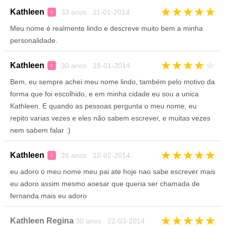
★
★
★
★
★
Kathleen
33 anos 11-01-2014
♀
Meu nome é realmente lindo e descreve muito bem a minha
personalidade.
★
★
★
★
★
Kathleen
30 anos 18-01-2014
♀
Bem, eu sempre achei meu nome lindo, também pelo motivo da
forma que foi escolhido, e em minha cidade eu sou a unica
Kathleen. E quando as pessoas pergunta o meu nome, eu
repito varias vezes e eles não sabem escrever, e muitas vezes
nem sabem falar :)
★
★
★
★
★
Kathleen
26 anos 10-02-2014
♀
eu adoro o meu nome meu pai ate hoje nao sabe escrever mais
eu adoro assim mesmo aoesar que queria ser chamada de
fernanda mais eu adoro
★
★
★
★
★
Kathleen Regina
30 anos 22-03-2014