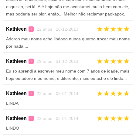
esquisito, sei lá. Até hoje não me acostumei muito bem com ele,
mas poderia ser pior, então... Melhor não reclamar paokapok.
★
★
★
★
★
Kathleen
22 anos 26-12-2013
♀
Adoroo meu nome acho lindooo nunca queroo trocar meu nome
por nada....
★
★
★
★
★
Kathleen
29 anos 31-12-2013
♀
Eu só aprendi a escrever meu nome com 7 anos de idade, mais
hoje eu adoro meu nome, é diferente, mais eu acho ele lindo...
★
★
★
★
★
Kathleen
22 anos 05-01-2014
♀
LINDA
★
★
★
★
★
Kathleen
22 anos 05-01-2014
♀
LINDO