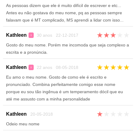
As pessoas dizem que ele é muito difícil de escrever e etc...
Antes eu não gostava do meu nome, pq as pessoas sempre
falavam que é MT complicado, MS aprendi a lidar com isso...
★
★
★
★
★
Kathleen
30 anos 22-12-2017
♀
Gosto do meu nome. Porém me incomoda que seja complexo a
escrita e a pronúncia.
★
★
★
★
★
Kathleen
22 anos 08-05-2018
♀
Eu amo o meu nome. Gosto de como ele é escrito e
pronunciado. Combina perfeitamente comigo esse nome
porque eu sou tão ingênua é um temperamento dócil que eu
até me assusto com a minha personalidade
★
★
★
★
★
Kathleen
20-05-2018
Odeio meu nome