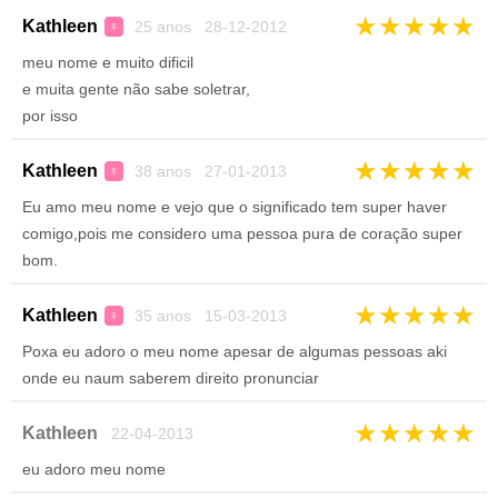
★
★
★
★
★
Kathleen
25 anos 28-12-2012
♀
meu nome e muito dificil
e muita gente não sabe soletrar,
por isso
★
★
★
★
★
Kathleen
38 anos 27-01-2013
♀
Eu amo meu nome e vejo que o significado tem super haver
comigo,pois me considero uma pessoa pura de coração super
bom.
★
★
★
★
★
Kathleen
35 anos 15-03-2013
♀
Poxa eu adoro o meu nome apesar de algumas pessoas aki
onde eu naum saberem direito pronunciar
★
★
★
★
★
Kathleen
22-04-2013
eu adoro meu nome