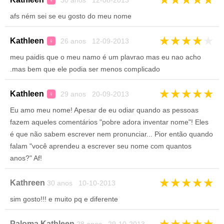
30 anos 12-08-2013
♀
afs ném sei se eu gosto do meu nome
★
★
★
★
★
Kathleen
26 anos 12-09-2013
♀
meu paidis que o meu namo é um plavrao mas eu nao acho
.mas bem que ele podia ser menos complicado
★
★
★
★
★
Kathleen
29 anos 20-09-2013
♀
Eu amo meu nome! Apesar de eu odiar quando as pessoas
fazem aqueles comentários "pobre adora inventar nome"! Eles
é que não sabem escrever nem pronunciar... Pior então quando
falam "você aprendeu a escrever seu nome com quantos
anos?" Af!
★
★
★
★
★
Kathreen
30 anos 10-10-2013
sim gosto!!! e muito pq e diferente
★
★
★
★
★
Paloma Kathleen