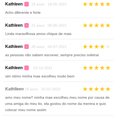
★
★
★
★
★
Kathleen
23 anos 18-05-2021
♀
Acho diferente e forte
★
★
★
★
★
Kathleen
21 anos 08-06-2021
♀
Linda maravilhosa amoo chique de mais
★
★
★
★
★
Kathleen
28 anos 04-07-2021
♀
as pessoas não sabem escrever, sempre preciso soletrar
★
★
★
★
★
Kathleen
02-12-2021
♀
sim otimo minha mae escolheu muito bem
★
★
★
★
★
Kathlleen
18 anos 10-02-2023
amo meu nome!! minha mae escolheu meu nome por causa de
uma amiga do meu tio, ela gostou do nome da menina e quis
colocar meu nome assim