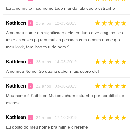
Eu amo muito meu nome todo mundo fala que é estranho
★
★
★
★
★
Kathleen
25 anos 12-03-2019
♀
Amo meu nome e o significado dele em tudo a ve cmg, só fico
triste as vezes pq tem muitas pessoas com o msm nome q o
meu kkkk, fora isso ta tudo bem :)
★
★
★
★
★
Kathleen
28 anos 14-03-2019
♀
Amo meu Nome! Só queria saber mais sobre ele!
★
★
★
★
★
Kathleen
22 anos 03-06-2019
♀
Meu nome é Kathleen Muitos acham estranho por ser difícil de
escreve
★
★
★
★
★
Kathleen
24 anos 17-10-2019
♀
Eu gosto do meu nome pra mim é diferente