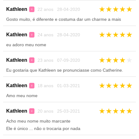
★
★
★
★
★
Kathleen
22 anos 28-04-2020
♀
Gosto muito, é diferente e costuma dar um charme a mais
★
★
★
★
★
Kathleen
24 anos 28-04-2020
♀
eu adoro meu nome
★
★
★
★
★
Kathleen
23 anos 07-09-2020
♀
Eu gostaria que Kathleen se pronunciasse como Catherine.
★
★
★
★
★
Kathleen
18 anos 01-03-2021
♀
Amo meu nome
★
★
★
★
★
Kathleen
20 anos 25-03-2021
♀
Acho meu nome muito marcante
Ele é único ... não o trocaria por nada