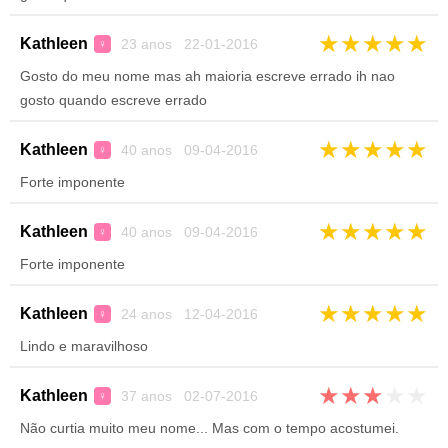
★
★
★
★
★
Kathleen
23 anos 22-01-2016
♀
Gosto do meu nome mas ah maioria escreve errado ih nao
gosto quando escreve errado
★
★
★
★
★
Kathleen
40 anos 09-04-2016
♀
Forte imponente
★
★
★
★
★
Kathleen
40 anos 09-04-2016
♀
Forte imponente
★
★
★
★
★
Kathleen
24 anos 12-04-2016
♀
Lindo e maravilhoso
★
★
★
★
★
Kathleen
37 anos 02-07-2016
♀
Não curtia muito meu nome... Mas com o tempo acostumei.