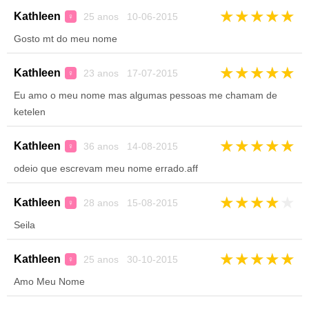
★
★
★
★
★
Kathleen
25 anos 10-06-2015
♀
Gosto mt do meu nome
★
★
★
★
★
Kathleen
23 anos 17-07-2015
♀
Eu amo o meu nome mas algumas pessoas me chamam de
ketelen
★
★
★
★
★
Kathleen
36 anos 14-08-2015
♀
odeio que escrevam meu nome errado.aff
★
★
★
★
★
Kathleen
28 anos 15-08-2015
♀
Seila
★
★
★
★
★
Kathleen
25 anos 30-10-2015
♀
Amo Meu Nome