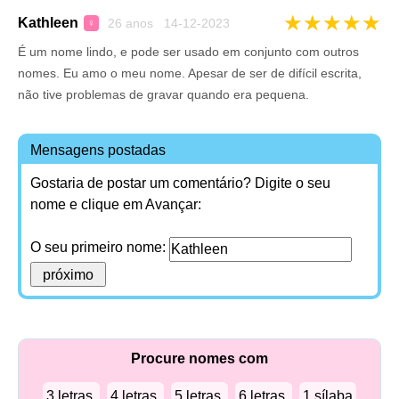
★
★
★
★
★
Kathleen
26 anos 14-12-2023
♀
É um nome lindo, e pode ser usado em conjunto com outros
nomes. Eu amo o meu nome. Apesar de ser de difícil escrita,
não tive problemas de gravar quando era pequena.
Mensagens postadas
Gostaria de postar um comentário? Digite o seu
nome e clique em Avançar:
O seu primeiro nome:
Procure nomes com
3 letras.
4 letras.
5 letras.
6 letras.
1 sílaba