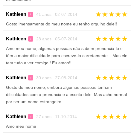
★
★
★
★
★
Kathleen
41 anos 02-07-2014
♀
Gosto imensamente do meu nome eu tenho orgulho dele!!
★
★
★
★
★
Kathleen
28 anos 05-07-2014
♀
Amo meu nome, algumas pessoas não sabem pronuncia-lo e
têm a maior dificuldade para escreve-lo corretamente... Mas ele
tem tudo a ver comigo!! Eu amoo!!
★
★
★
★
★
Kathleen
30 anos 27-08-2014
♀
Gosto do meu nome, embora algumas pessoas tenham
dificuldades com a pronuncia e a escrita dele. Mas acho normal
por ser um nome estrangeiro
★
★
★
★
★
Kathleen
27 anos 11-10-2014
♀
Amo meu nome