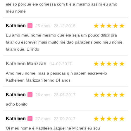
ele só porque ele comessa com k e a mesmo assim eu amo
meu nome
★
★
★
★
★
Kathleen
25 anos 28-12-2016
♀
Eu amo meu nome mesmo que ele seja um pouco dificil pra
falar ou escrever mais muito me dão parabéns pelo meu nome
falam que. E lindo
★
★
★
★
★
Kathleen Marizzah
14-02-2017
Amo meu nome, mas a pessoas q ñ sabem escreve-lo
Katheleen Marizzah tenho 14 anos
★
★
★
★
★
Kathleen
26 anos 23-06-2017
♀
acho bonito
★
★
★
★
★
Kathleen
27 anos 22-09-2017
♀
Oi meu nome é Kathleen Jaqueline Michels eu sou