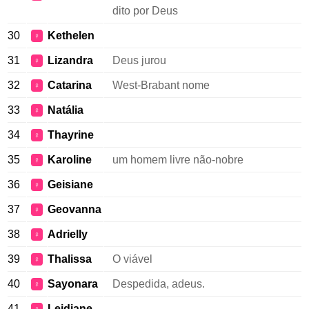
dito por Deus
30
Kethelen
♀
31
Lizandra
Deus jurou
♀
32
Catarina
West-Brabant nome
♀
33
Natália
♀
34
Thayrine
♀
35
Karoline
um homem livre não-nobre
♀
36
Geisiane
♀
37
Geovanna
♀
38
Adrielly
♀
39
Thalissa
O viável
♀
40
Sayonara
Despedida, adeus.
♀
41
Leidiane