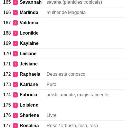
165
Savannah
savana (planícies tropicais)
♀
166
Marlinda
mulher de Magdala
♀
167
Valdenia
♀
168
Leonilde
♀
169
Kaylaine
♀
170
Leiliane
♀
171
Jeisiane
♀
172
Raphaela
Deus está conosco
♀
173
Katriane
Puro
♀
174
Fabricia
artisticamente, magistralmente
♀
175
Loislene
♀
176
Sharlene
Livre
♀
177
Rosalina
Rose / arbusto, rosa, rosa
♀