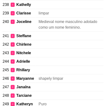
238
Kathelly
♀
239
Clarisse
limpar
♀
240
Joceline
Medieval nome masculino adotado
♀
como um nome feminino.
241
Steffane
♀
242
Chirlene
♀
243
Nitchele
♀
244
Adrielle
♀
245
Rhillary
♀
246
Maryanne
shapely limpar
♀
247
Janaína
♀
248
Tarciane
♀
249
Katheryn
Puro
♀