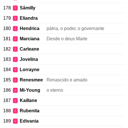
178
Sâmilly
♀
179
Eliandra
♀
180
Hendrica
pátria, o poder, o governante
♀
181
Marciana
Desde o deus Marte
♀
182
Carleane
♀
183
Jovelina
♀
184
Lorrayne
♀
185
Renesmee
Renascido e amado
♀
186
Mi-Young
o eterno
♀
187
Kaillane
♀
188
Rubenita
♀
189
Edivania
♀