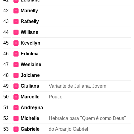
♀
42
Marielly
♀
43
Rafaelly
♀
44
Williane
♀
45
Kevellyn
♀
46
Edicleia
♀
47
Weslaine
♀
48
Joiciane
♀
49
Giuliana
Variante de Juliana. Jovem
♀
50
Marcelle
Pouco
♀
51
Andreyna
♀
52
Michelle
Hebraica para "Quem é como Deus"
♀
53
Gabriele
do Arcanjo Gabriel
♀