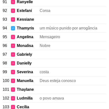
91
Ranyelle
♀
92
Estefani
Coroa
♀
93
Kessiane
♀
94
Thamyris
um músico punido por arrogância
♂
95
Angelina
Mensageiro
♀
96
Monalisa
Nobre
♀
97
Gabriely
♀
98
Danielly
♀
99
Severina
costa
♀
100
Manuella
Deus esteja conosco
♀
101
Thaylane
♀
102
Ludmilla
o povo amava
♀
103
Cecília
♀