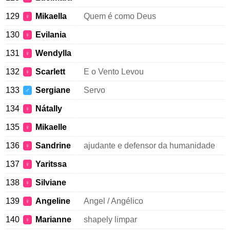
129
Mikaella
Quem é como Deus
♀
130
Evilania
♀
131
Wendylla
♀
132
Scarlett
E o Vento Levou
♀
133
Sergiane
Servo
♂
134
Nátally
♀
135
Mikaelle
♀
136
Sandrine
ajudante e defensor da humanidade
♀
137
Yaritssa
♀
138
Silviane
♀
139
Angeline
Angel / Angélico
♀
140
Marianne
shapely limpar
♀