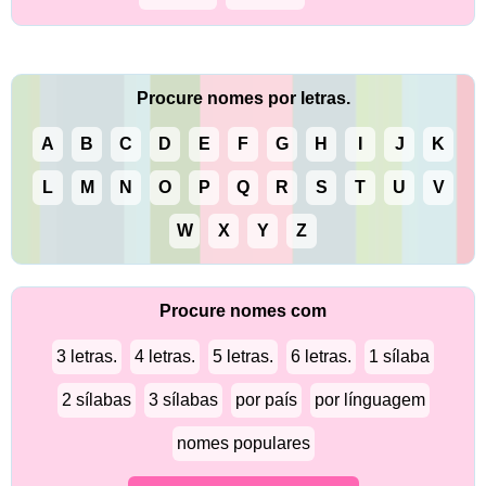
Procure nomes por letras.
A
B
C
D
E
F
G
H
I
J
K
L
M
N
O
P
Q
R
S
T
U
V
W
X
Y
Z
Procure nomes com
3 letras.
4 letras.
5 letras.
6 letras.
1 sílaba
2 sílabas
3 sílabas
por país
por línguagem
nomes populares