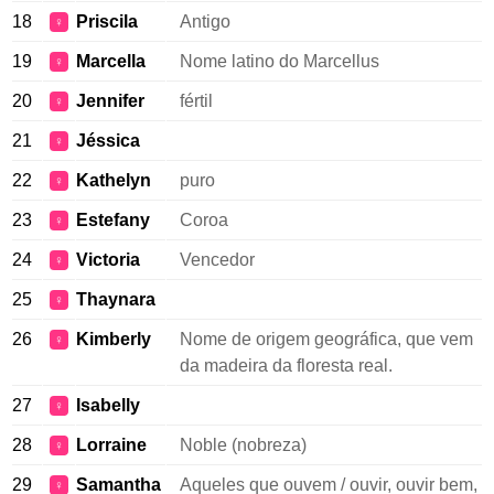
18
Priscila
Antigo
♀
19
Marcella
Nome latino do Marcellus
♀
20
Jennifer
fértil
♀
21
Jéssica
♀
22
Kathelyn
puro
♀
23
Estefany
Coroa
♀
24
Victoria
Vencedor
♀
25
Thaynara
♀
26
Kimberly
Nome de origem geográfica, que vem
♀
da madeira da floresta real.
27
Isabelly
♀
28
Lorraine
Noble (nobreza)
♀
29
Samantha
Aqueles que ouvem / ouvir, ouvir bem,
♀