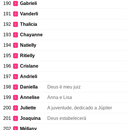
190
Gabrieli
♀
191
Vanderli
♀
192
Thalicia
♀
193
Chayanne
♀
194
Natielly
♀
195
Ritielly
♀
196
Crislane
♀
197
Andrieli
♀
198
Daniella
Deus é meu juiz
♀
199
Annelise
Anna e Lisa
♀
200
Juliette
A juventude, dedicado a Júpiter
♀
201
Joaquina
Deus estabelecerá
♀
202
Méllany
♀