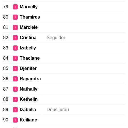
79
Marcelly
♀
80
Thamires
♀
81
Marciele
♀
82
Cristina
Seguidor
♀
83
Izabelly
♀
84
Thaciane
♀
85
Djenifer
♀
86
Rayandra
♀
87
Nathally
♀
88
Kethelin
♀
89
Izabella
Deus jurou
♀
90
Keiliane
♀