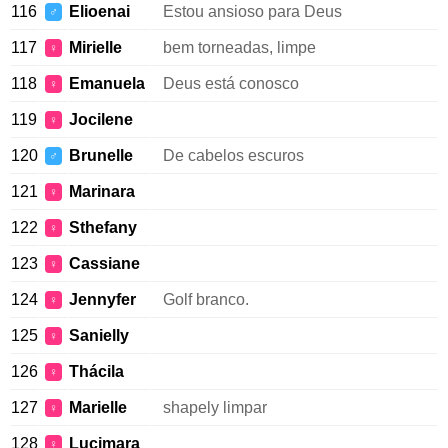
116
Elioenai
Estou ansioso para Deus
♂
117
Mirielle
bem torneadas, limpe
♀
118
Emanuela
Deus está conosco
♀
119
Jocilene
♀
120
Brunelle
De cabelos escuros
♂
121
Marinara
♀
122
Sthefany
♀
123
Cassiane
♀
124
Jennyfer
Golf branco.
♀
125
Sanielly
♀
126
Thácila
♀
127
Marielle
shapely limpar
♀
128
Lucimara
♀