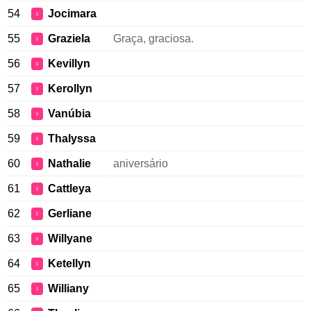
54
Jocimara
♀
55
Graziela
Graça, graciosa.
♀
56
Kevillyn
♀
57
Kerollyn
♀
58
Vanúbia
♀
59
Thalyssa
♀
60
Nathalie
aniversário
♀
61
Cattleya
♀
62
Gerliane
♀
63
Willyane
♀
64
Ketellyn
♀
65
Williany
♀