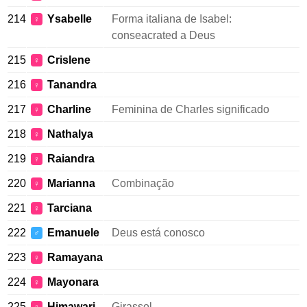
214
Ysabelle
Forma italiana de Isabel:
♀
conseacrated a Deus
215
Crislene
♀
216
Tanandra
♀
217
Charline
Feminina de Charles significado
♀
218
Nathalya
♀
219
Raiandra
♀
220
Marianna
Combinação
♀
221
Tarciana
♀
222
Emanuele
Deus está conosco
♂
223
Ramayana
♀
224
Mayonara
♀
225
Himawari
Girassol