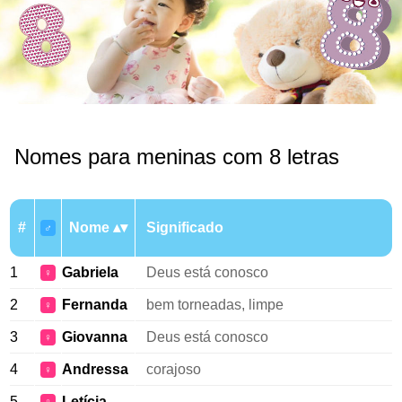
Nomes para meninas com 8 letras
#
Nome
Significado
♂
1
Gabriela
Deus está conosco
♀
2
Fernanda
bem torneadas, limpe
♀
3
Giovanna
Deus está conosco
♀
4
Andressa
corajoso
♀
5
Letícia