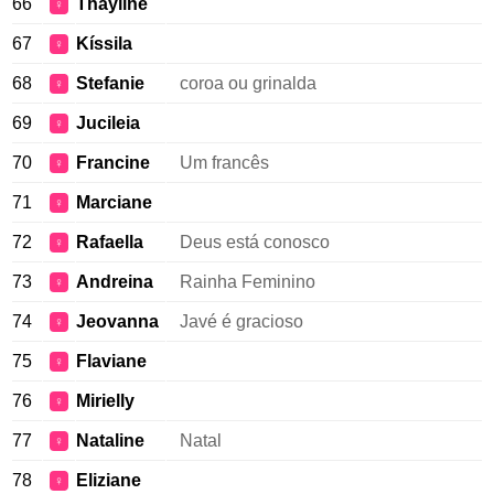
66
Thayline
♀
67
Kíssila
♀
68
Stefanie
coroa ou grinalda
♀
69
Jucileia
♀
70
Francine
Um francês
♀
71
Marciane
♀
72
Rafaella
Deus está conosco
♀
73
Andreina
Rainha Feminino
♀
74
Jeovanna
Javé é gracioso
♀
75
Flaviane
♀
76
Mirielly
♀
77
Nataline
Natal
♀
78
Eliziane
♀