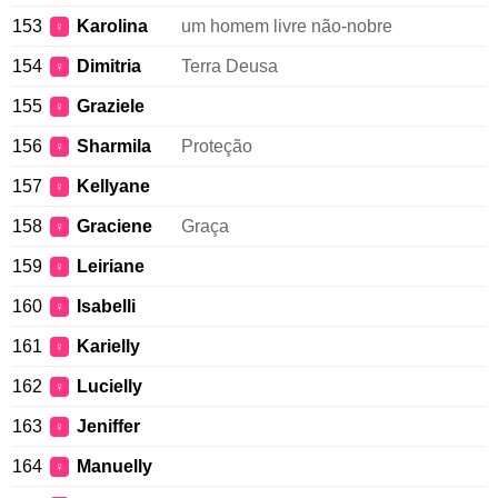
153
Karolina
um homem livre não-nobre
♀
154
Dimitria
Terra Deusa
♀
155
Graziele
♀
156
Sharmila
Proteção
♀
157
Kellyane
♀
158
Graciene
Graça
♀
159
Leiriane
♀
160
Isabelli
♀
161
Karielly
♀
162
Lucielly
♀
163
Jeniffer
♀
164
Manuelly
♀