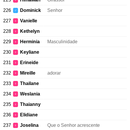
♀
226
Dominick
Senhor
♂
227
Vanielle
♀
228
Kethelyn
♀
229
Herminia
Masculinidade
♀
230
Keyliane
♀
231
Erineide
♀
232
Mireille
adorar
♀
233
Thailane
♀
234
Weslania
♀
235
Thaianny
♀
236
Elidiane
♀
237
Joselina
Que o Senhor acrescente
♀