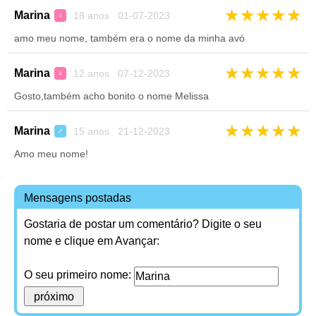
★
★
★
★
★
Marina
18 anos 01-07-2023
♀
amo meu nome, também era o nome da minha avó
★
★
★
★
★
Marina
12 anos 07-12-2023
♀
Gosto,também acho bonito o nome Melissa
★
★
★
★
★
Marina
15 anos 21-12-2023
♂
Amo meu nome!
Mensagens postadas
Gostaria de postar um comentário? Digite o seu
nome e clique em Avançar:
O seu primeiro nome: