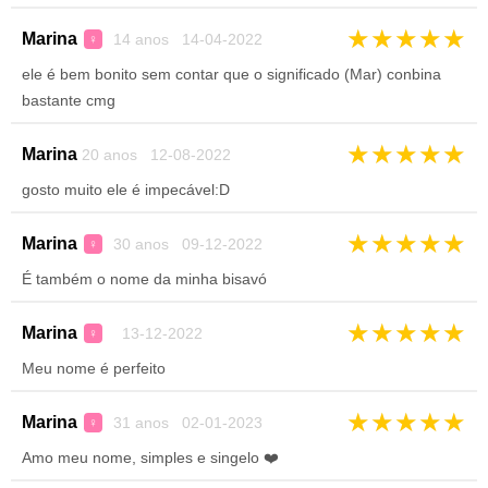
★
★
★
★
★
Marina
14 anos 14-04-2022
♀
ele é bem bonito sem contar que o significado (Mar) conbina
bastante cmg
★
★
★
★
★
Marina
20 anos 12-08-2022
gosto muito ele é impecável:D
★
★
★
★
★
Marina
30 anos 09-12-2022
♀
É também o nome da minha bisavó
★
★
★
★
★
Marina
13-12-2022
♀
Meu nome é perfeito
★
★
★
★
★
Marina
31 anos 02-01-2023
♀
Amo meu nome, simples e singelo ❤️