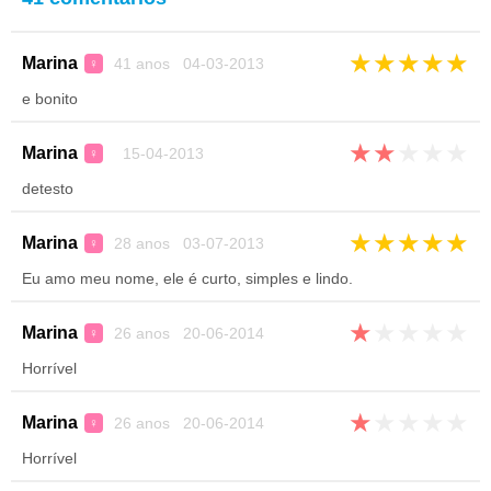
★
★
★
★
★
Marina
41 anos 04-03-2013
♀
e bonito
★
★
★
★
★
Marina
15-04-2013
♀
detesto
★
★
★
★
★
Marina
28 anos 03-07-2013
♀
Eu amo meu nome, ele é curto, simples e lindo.
★
★
★
★
★
Marina
26 anos 20-06-2014
♀
Horrível
★
★
★
★
★
Marina
26 anos 20-06-2014
♀
Horrível