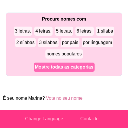
Procure nomes com
3 letras.
4 letras.
5 letras.
6 letras.
1 sílaba
2 sílabas
3 sílabas
por país
por línguagem
nomes populares
Mostre todas as categorias
É seu nome Marina?
Vote no seu nome
Change Language
Contacto