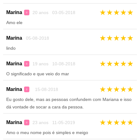
★
★
★
★
★
Marina
20 anos 03-05-2018
♀
Amo ele
★
★
★
★
★
Marina
05-08-2018
lindo
★
★
★
★
★
Marina
19 anos 10-08-2018
♀
O significado e que veio do mar
★
★
★
★
★
Marina
15-08-2018
♀
Eu gosto dele, mas as pessoas confundem com Mariana e isso
dá vontade de socar a cara da pessoa.
★
★
★
★
★
Marina
23 anos 11-05-2019
♀
Amo o meu nome pois é simples e meigo