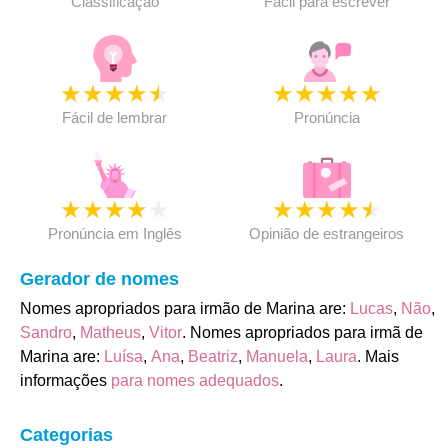
Classificação
Fácil para escrever
★
★
★
★
★
★
★
★
★
★
Fácil de lembrar
Pronúncia
★
★
★
★
★
★
★
★
★
★
Pronúncia em Inglês
Opinião de estrangeiros
Gerador de nomes
Nomes apropriados para irmão de Marina are:
Lucas
,
Não
,
Sandro
,
Matheus
,
Vitor
. Nomes apropriados para irmã de
Marina are:
Luísa
,
Ana
,
Beatriz
,
Manuela
,
Laura
. Mais
informações
para nomes adequados
.
Categorias