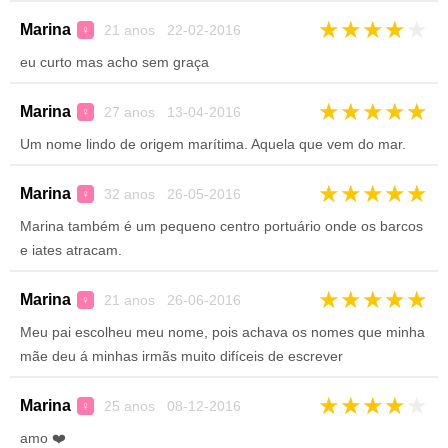
★
★
★
★
★
Marina
21 anos 22-02-2016
♀
eu curto mas acho sem graça
★
★
★
★
★
Marina
27 anos 13-04-2016
♀
Um nome lindo de origem marítima. Aquela que vem do mar.
★
★
★
★
★
Marina
32 anos 26-05-2016
♀
Marina também é um pequeno centro portuário onde os barcos
e iates atracam.
★
★
★
★
★
Marina
21 anos 26-06-2016
♀
Meu pai escolheu meu nome, pois achava os nomes que minha
mãe deu á minhas irmãs muito difíceis de escrever
★
★
★
★
★
Marina
25 anos 08-12-2016
♀
amo ❤️