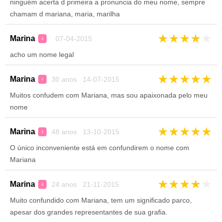
ninguém acerta d primeira a pronuncia do meu nome, sempre
chamam d mariana, maria, marilha
★
★
★
★
★
Marina
07-04-2015
♀
acho um nome legal
★
★
★
★
★
Marina
30 anos 14-07-2015
♀
Muitos confudem com Mariana, mas sou apaixonada pelo meu
nome
★
★
★
★
★
Marina
48 anos 13-10-2015
♀
O único inconveniente está em confundirem o nome com
Mariana
★
★
★
★
★
Marina
24 anos 21-11-2015
♀
Muito confundido com Mariana, tem um significado parco,
apesar dos grandes representantes de sua grafia.