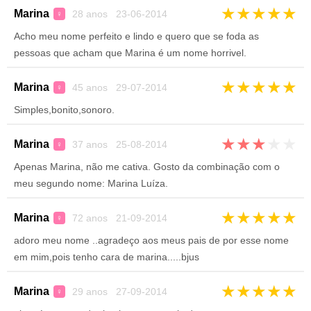
★
★
★
★
★
Marina
28 anos 23-06-2014
♀
Acho meu nome perfeito e lindo e quero que se foda as
pessoas que acham que Marina é um nome horrivel.
★
★
★
★
★
Marina
45 anos 29-07-2014
♀
Simples,bonito,sonoro.
★
★
★
★
★
Marina
37 anos 25-08-2014
♀
Apenas Marina, não me cativa. Gosto da combinação com o
meu segundo nome: Marina Luíza.
★
★
★
★
★
Marina
72 anos 21-09-2014
♀
adoro meu nome ..agradeço aos meus pais de por esse nome
em mim,pois tenho cara de marina.....bjus
★
★
★
★
★
Marina
29 anos 27-09-2014
♀