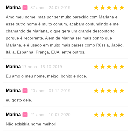
★
★
★
★
★
Marina
37 anos 24-07-2019
♀
Amo meu nome, mas por ser muito parecido com Mariana e
esse outro nome é muito comum, acabam confundindo e me
chamando de Mariana, o que gera um grande desconforto
porque é recorrente. Além de Marina ser mais bonito que
Mariana, e é usado em muito mais países como Rússia, Japão,
Itália, Espanha, França, EUA, entre outros.
★
★
★
★
★
Marina
17 anos 15-10-2019
Eu amo o meu nome, meigo, bonito e doce.
★
★
★
★
★
Marina
20 anos 01-12-2019
♀
eu gosto dele.
★
★
★
★
★
Marina
21 anos 10-07-2020
♀
Não exisitiria nome melhor!