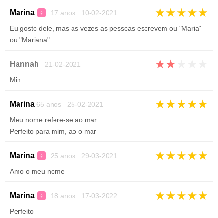
★
★
★
★
★
Marina
17 anos 10-02-2021
♀
Eu gosto dele, mas as vezes as pessoas escrevem ou "Maria"
ou "Mariana"
★
★
★
★
★
Hannah
21-02-2021
Min
★
★
★
★
★
Marina
65 anos 25-02-2021
Meu nome refere-se ao mar.
Perfeito para mim, ao o mar
★
★
★
★
★
Marina
25 anos 29-03-2021
♀
Amo o meu nome
★
★
★
★
★
Marina
18 anos 17-03-2022
♀
Perfeito