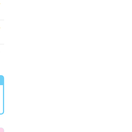
★
★
★