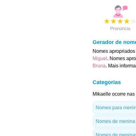
★
★
★
★
Pronúncia
Gerador de nom
Nomes apropriados 
Miguel
. Nomes apro
Bruna
. Mais inform
Categorias
Mikaelle ocorre nas 
Nomes para menina
Nomes de menina
Nomes de meninas