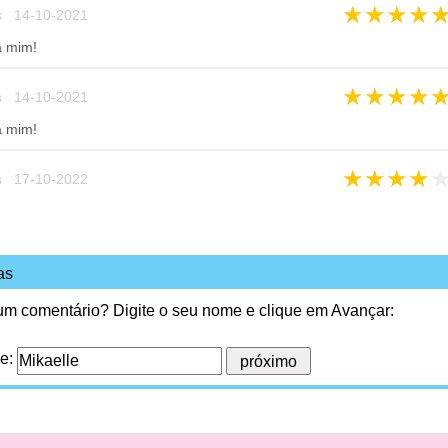
★
★
★
★
s 14-10-2021
a mim!
★
★
★
★
s 14-10-2021
a mim!
★
★
★
★
s 17-10-2022
as
 um comentário? Digite o seu nome e clique em Avançar:
me: