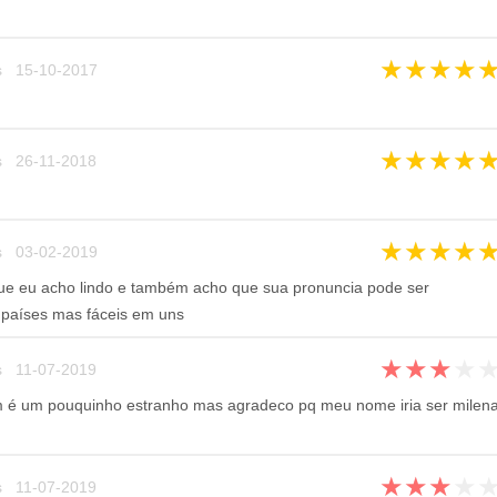
★
★
★
★
s 15-10-2017
★
★
★
★
s 26-11-2018
★
★
★
★
s 03-02-2019
ue eu acho lindo e também acho que sua pronuncia pode ser
 países mas fáceis em uns
★
★
★
★
s 11-07-2019
 um pouquinho estranho mas agradeco pq meu nome iria ser milen
★
★
★
★
s 11-07-2019