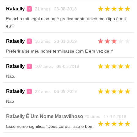
★
★
★
★
★
Rafaelly
21 anos 23-08-2018
♀
Eu acho mtt legal n só pq é praticamente único mas tipo é mtt
eu♡
★
★
★
★
★
Rafaelly
16 anos 20-01-2019
♀
Preferiria se meu nome terminasse com E em vez de Y
★
★
★
★
★
Rafaelly
107 anos 09-05-2019
♀
Não.
★
★
★
★
★
Rafaelly
22 anos 06-09-2019
♀
Não
Rafaelly É Um Nome Maravilhoso
20 anos 17-12-2019
★
★
★
★
★
Esse nome significa "Deus curou" isso é bom