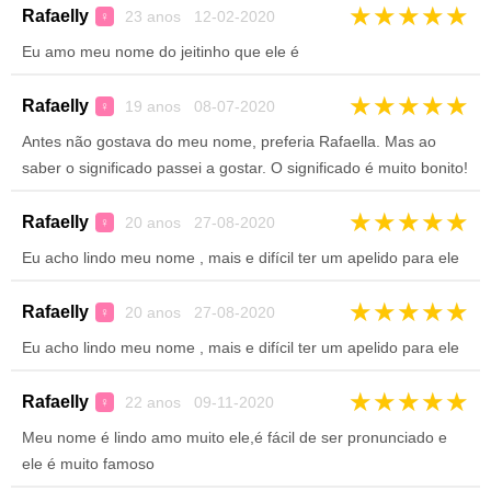
★
★
★
★
★
Rafaelly
23 anos 12-02-2020
♀
Eu amo meu nome do jeitinho que ele é
★
★
★
★
★
Rafaelly
19 anos 08-07-2020
♀
Antes não gostava do meu nome, preferia Rafaella. Mas ao
saber o significado passei a gostar. O significado é muito bonito!
★
★
★
★
★
Rafaelly
20 anos 27-08-2020
♀
Eu acho lindo meu nome , mais e difícil ter um apelido para ele
★
★
★
★
★
Rafaelly
20 anos 27-08-2020
♀
Eu acho lindo meu nome , mais e difícil ter um apelido para ele
★
★
★
★
★
Rafaelly
22 anos 09-11-2020
♀
Meu nome é lindo amo muito ele,é fácil de ser pronunciado e
ele é muito famoso