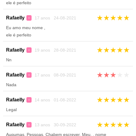
ele é perfeito
★
★
★
★
★
Rafaelly
17 anos 24-08-2021
♀
Eu amo meu nome ,
ele é perfeito
★
★
★
★
★
Rafaelly
19 anos 28-08-2021
♀
Nn
★
★
★
★
★
Rafaelly
17 anos 08-09-2021
♀
Nada
★
★
★
★
★
Rafaelly
14 anos 01-08-2022
♀
Legal
★
★
★
★
★
Rafaelly
13 anos 30-09-2022
♀
Augumas. Pessoas. Chabem escrever. Meu. . nome