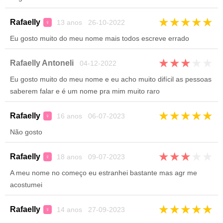
★
★
★
★
★
Rafaelly
13 anos 26-10-2022
♀
Eu gosto muito do meu nome mais todos escreve errado
★
★
★
★
★
Rafaelly Antoneli
04-12-2022
Eu gosto muito do meu nome e eu acho muito difícil as pessoas
saberem falar e é um nome pra mim muito raro
★
★
★
★
★
Rafaelly
16 anos 06-07-2023
♀
Não gosto
★
★
★
★
★
Rafaelly
18 anos 09-07-2023
♀
A meu nome no começo eu estranhei bastante mas agr me
acostumei
★
★
★
★
★
Rafaelly
14 anos 27-09-2023
♀