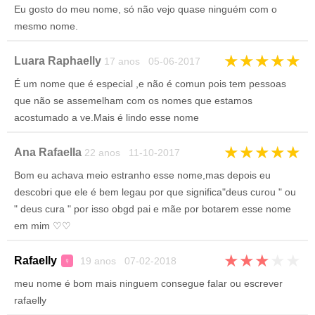
Eu gosto do meu nome, só não vejo quase ninguém com o
mesmo nome.
★
★
★
★
★
Luara Raphaelly
17 anos 05-06-2017
É um nome que é especial ,e não é comun pois tem pessoas
que não se assemelham com os nomes que estamos
acostumado a ve.Mais é lindo esse nome
★
★
★
★
★
Ana Rafaella
22 anos 11-10-2017
Bom eu achava meio estranho esse nome,mas depois eu
descobri que ele é bem legau por que significa"deus curou " ou
" deus cura " por isso obgd pai e mãe por botarem esse nome
em mim ♡♡
★
★
★
★
★
Rafaelly
19 anos 07-02-2018
♀
meu nome é bom mais ninguem consegue falar ou escrever
rafaelly