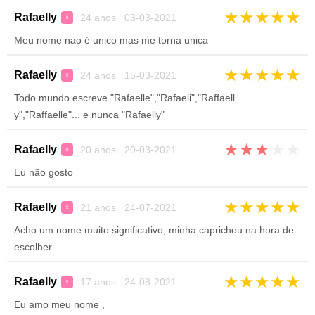
★
★
★
★
★
Rafaelly
24 anos 03-03-2021
♀
Meu nome nao é unico mas me torna unica
★
★
★
★
★
Rafaelly
24 anos 15-03-2021
♀
Todo mundo escreve "Rafaelle","Rafaeli","Raffaell
y","Raffaelle"... e nunca "Rafaelly"
★
★
★
★
★
Rafaelly
20 anos 20-03-2021
♀
Eu não gosto
★
★
★
★
★
Rafaelly
21 anos 24-07-2021
♀
Acho um nome muito significativo, minha caprichou na hora de
escolher.
★
★
★
★
★
Rafaelly
17 anos 24-08-2021
♀
Eu amo meu nome ,