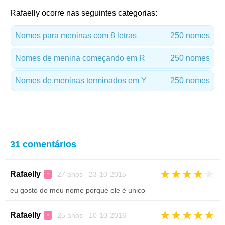
Rafaelly ocorre nas seguintes categorias:
Nomes para meninas com 8 letras
250 nomes
Nomes de menina começando em R
250 nomes
Nomes de meninas terminados em Y
250 nomes
31 comentários
★
★
★
★
★
Rafaelly
27 anos 23-10-2015
♀
eu gosto do meu nome porque ele é unico
★
★
★
★
★
Rafaelly
25 anos 10-10-2016
♀