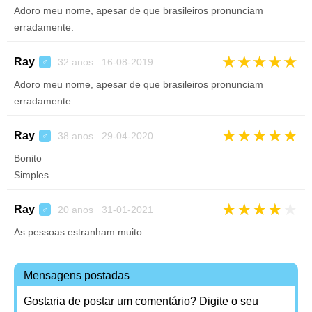
Adoro meu nome, apesar de que brasileiros pronunciam
erradamente.
★
★
★
★
★
Ray
32 anos 16-08-2019
♂
Adoro meu nome, apesar de que brasileiros pronunciam
erradamente.
★
★
★
★
★
Ray
38 anos 29-04-2020
♂
Bonito
Simples
★
★
★
★
★
Ray
20 anos 31-01-2021
♂
As pessoas estranham muito
Mensagens postadas
Gostaria de postar um comentário? Digite o seu