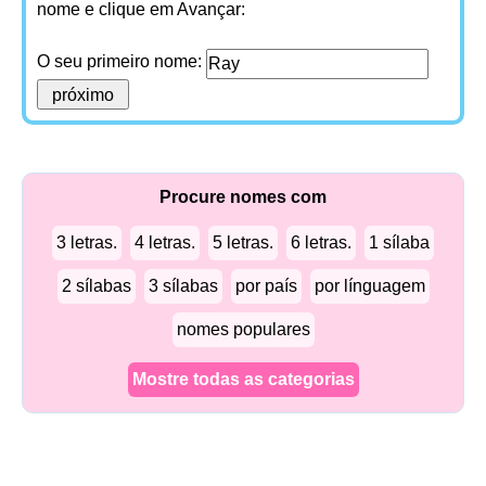
nome e clique em Avançar:
O seu primeiro nome:
Procure nomes com
3 letras.
4 letras.
5 letras.
6 letras.
1 sílaba
2 sílabas
3 sílabas
por país
por línguagem
nomes populares
Mostre todas as categorias