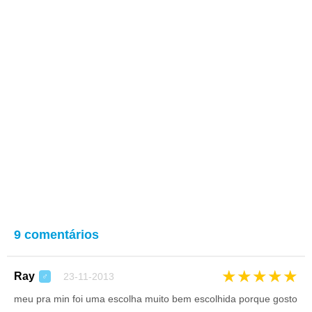
9 comentários
★
★
★
★
★
Ray
23-11-2013
♂
meu pra min foi uma escolha muito bem escolhida porque gosto