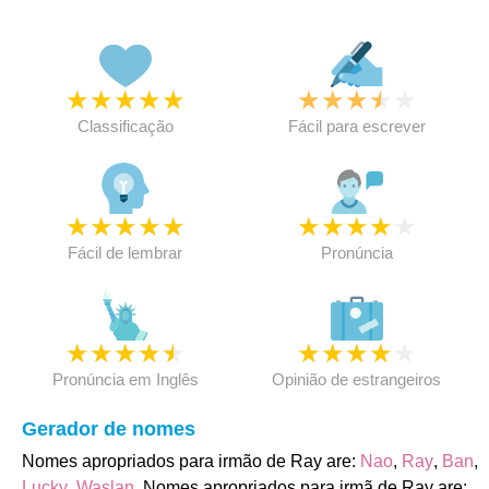
★
★
★
★
★
★
★
★
★
★
Classificação
Fácil para escrever
★
★
★
★
★
★
★
★
★
★
Fácil de lembrar
Pronúncia
★
★
★
★
★
★
★
★
★
★
Pronúncia em Inglês
Opinião de estrangeiros
Gerador de nomes
Nomes apropriados para irmão de Ray are:
Nao
,
Ray
,
Ban
,
Lucky
,
Waslan
. Nomes apropriados para irmã de Ray are: