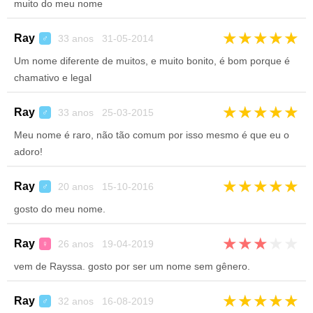
muito do meu nome
★
★
★
★
★
Ray
33 anos 31-05-2014
♂
Um nome diferente de muitos, e muito bonito, é bom porque é
chamativo e legal
★
★
★
★
★
Ray
33 anos 25-03-2015
♂
Meu nome é raro, não tão comum por isso mesmo é que eu o
adoro!
★
★
★
★
★
Ray
20 anos 15-10-2016
♂
gosto do meu nome.
★
★
★
★
★
Ray
26 anos 19-04-2019
♀
vem de Rayssa. gosto por ser um nome sem gênero.
★
★
★
★
★
Ray
32 anos 16-08-2019
♂