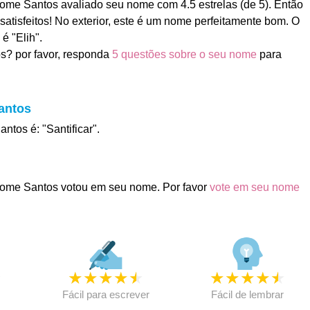
me Santos avaliado seu nome com 4.5 estrelas (de 5). Então
satisfeitos! No exterior, este é um nome perfeitamente bom. O
é "Elih".
s? por favor, responda
5 questões sobre o seu nome
para
antos
ntos é: "Santificar".
ome Santos votou em seu nome. Por favor
vote em seu nome
★
★
★
★
★
★
★
★
★
★
★
Fácil para escrever
Fácil de lembrar