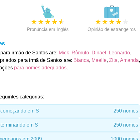
★
★
★
★
★
★
★
★
★
★
★
Pronúncia em Inglês
Opinião de estrangeiros
es
para irmão de Santos are:
Mick
,
Rômulo
,
Dinael
,
Leonardo
,
priados para irmã de Santos are:
Bianca
,
Maelle
,
Zita
,
Amanda
,
mações
para nomes adequados
.
eguintes categorias:
 começando em S
250 nomes
terminando em S
250 nomes
ericanos em 2009
1000 nomes