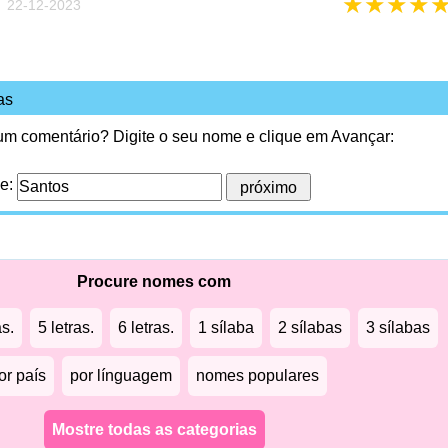
★
★
★
★
 22-12-2023
as
 um comentário? Digite o seu nome e clique em Avançar:
me:
Procure nomes com
as.
5 letras.
6 letras.
1 sílaba
2 sílabas
3 sílabas
or país
por línguagem
nomes populares
Mostre todas as categorias