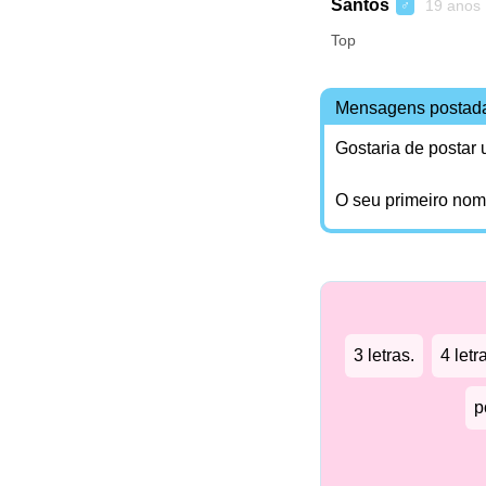
Santos
19 anos
♂
Top
Mensagens postad
Gostaria de postar
O seu primeiro no
3 letras.
4 letr
p