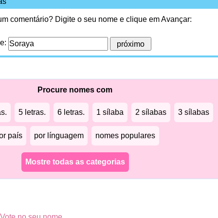
as
 um comentário? Digite o seu nome e clique em Avançar:
me:
Procure nomes com
as.
5 letras.
6 letras.
1 sílaba
2 sílabas
3 sílabas
or país
por línguagem
nomes populares
Mostre todas as categorias
Vote no seu nome