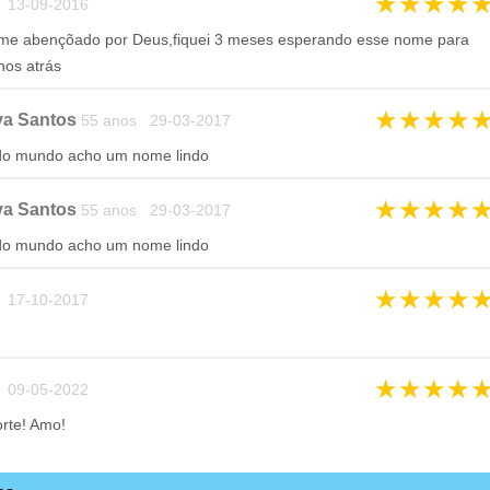
★
★
★
★
 13-09-2016
me abençõado por Deus,fiquei 3 meses esperando esse nome para
nos atrás
★
★
★
★
va Santos
55 anos 29-03-2017
o mundo acho um nome lindo
★
★
★
★
va Santos
55 anos 29-03-2017
o mundo acho um nome lindo
★
★
★
★
 17-10-2017
★
★
★
★
 09-05-2022
orte! Amo!