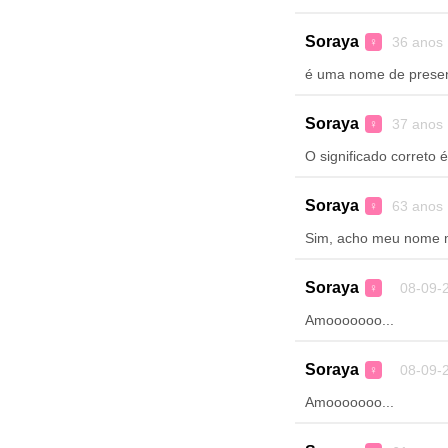
Soraya
36 anos
♀
é uma nome de presenç
Soraya
37 anos
♀
O significado correto
Soraya
63 anos
♀
Sim, acho meu nome m
Soraya
08-09-2
♀
Amooooooo...
Soraya
08-09-2
♀
Amooooooo...