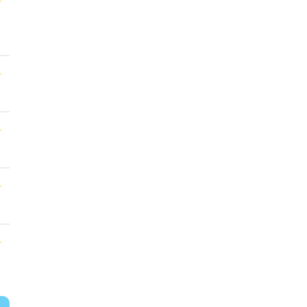
★
★
★
★
★