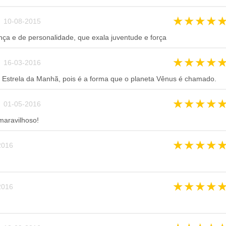
★
★
★
★
 10-08-2015
a e de personalidade, que exala juventude e força
★
★
★
★
 16-03-2016
 é Estrela da Manhã, pois é a forma que o planeta Vênus é chamado.
★
★
★
★
 01-05-2016
aravilhoso!
★
★
★
★
016
★
★
★
★
016