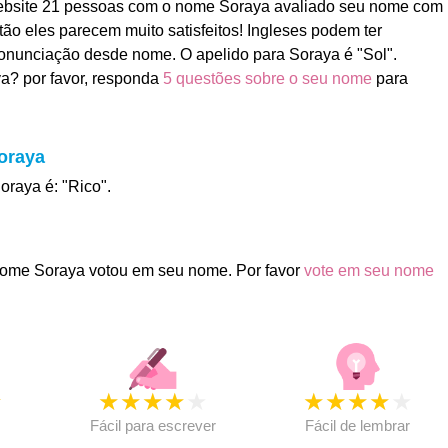
bsite 21 pessoas com o nome Soraya avaliado seu nome com
ntão eles parecem muito satisfeitos! Ingleses podem ter
onunciação desde nome. O apelido para Soraya é "Sol".
a? por favor, responda
5 questões sobre o seu nome
para
oraya
oraya é: "Rico".
ome Soraya votou em seu nome. Por favor
vote em seu nome
★
★
★
★
★
★
★
★
★
★
★
Fácil para escrever
Fácil de lembrar