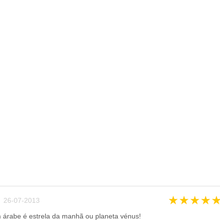
★
★
★
★
 26-07-2013
m árabe é estrela da manhã ou planeta vénus!