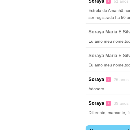
Soraya
61 anos
♀
Estrela do Amanhâ,no
ser registrada ha 50 a
Soraya Maria E Sil
Eu amo meu nome,tod
Soraya Maria E Sil
Eu amo meu nome,tod
Soraya
26 anos
♀
Adoooro
Soraya
39 anos
♀
Diferente, marcante, f