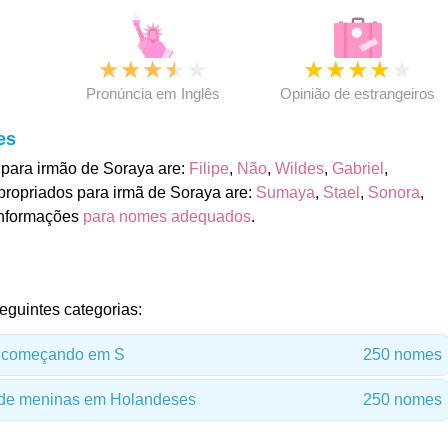
★
★
★
★
★
★
★
★
★
★
★
Pronúncia em Inglês
Opinião de estrangeiros
es
para irmão de Soraya are:
Filipe
,
Não
,
Wildes
,
Gabriel
,
ropriados para irmã de Soraya are:
Sumaya
,
Stael
,
Sonora
,
informações
para nomes adequados
.
eguintes categorias:
 começando em S
250 nomes
de meninas em Holandeses
250 nomes