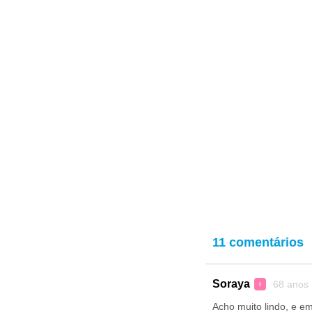
11 comentários
Soraya
68 anos
♀
Acho muito lindo, e e