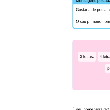
Mensagens postad
Gostaria de postar
O seu primeiro no
3 letras.
4 letr
p
É seu nome Soraya?