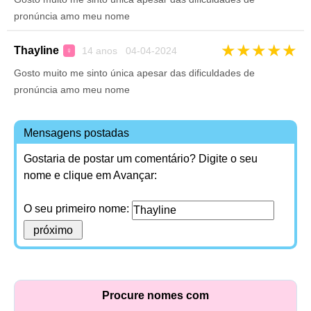
pronúncia amo meu nome
★
★
★
★
★
Thayline
14 anos 04-04-2024
♀
Gosto muito me sinto única apesar das dificuldades de
pronúncia amo meu nome
Mensagens postadas
Gostaria de postar um comentário? Digite o seu
nome e clique em Avançar:
O seu primeiro nome:
Procure nomes com