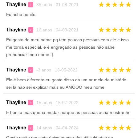
★
★
★
★
★
Thayline
35 anos 31-08-2021
♀
Eu acho bonito
★
★
★
★
★
Thayline
16 anos 04-09-2021
♀
Eu gosto do meu nome pq tem poucas pessoas com ele e isso
me torna especial, e é engraçado as pessoas não sabe
pronunciar meu nome :)
★
★
★
★
★
Thayline
-3 anos 18-05-2022
♀
Ele é bem diferente eu gosto disso da um ar meio de mistério
sei lá não sei explicar mais eu AMOOO meu nome
★
★
★
★
★
Thayline
15 anos 15-07-2022
♀
E bonito mas queria mudar porque as pessoas acham estranho
★
★
★
★
★
Thayline
14 anos 04-04-2024
♀
Gosto muito me sinto única apesar das dificuldades de