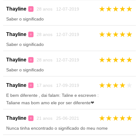
★
★
★
★
★
Thayline
28 anos 12-07-2019
♀
Saber o significado
★
★
★
★
★
Thayline
28 anos 12-07-2019
♀
Saber o significado
★
★
★
★
★
Thayline
28 anos 12-07-2019
♀
Saber o significado
★
★
★
★
★
Thayline
17 anos 17-09-2019
♀
E bem diferente , dai falam: Taline e escreven :
Taliane mas bom amo ele por ser diferente❤
★
★
★
★
★
Thayline
21 anos 25-06-2021
♀
Nunca tinha encontrado o significado do meu nome