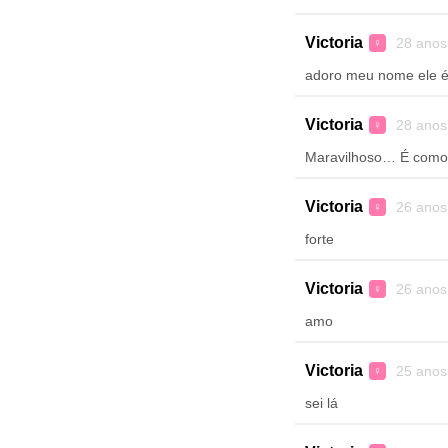
Victoria
28 anos
♀
adoro meu nome ele é
Victoria
28 anos
♀
Maravilhoso… É como 
Victoria
26 anos
♀
forte
Victoria
26 anos
♀
amo
Victoria
25 anos
♀
sei lá