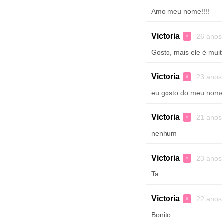
Amo meu nome!!!!
Victoria
26 anos
♀
Gosto, mais ele é mui
Victoria
23 anos
♀
eu gosto do meu nome,
Victoria
21 anos
♀
nenhum
Victoria
23 anos
♀
Ta
Victoria
22 anos
♀
Bonito