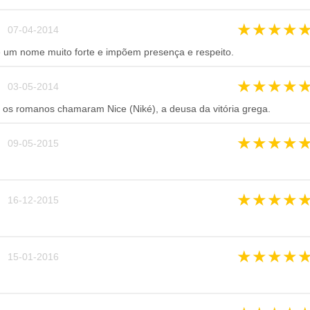
★
★
★
★
 07-04-2014
 um nome muito forte e impõem presença e respeito.
★
★
★
★
 03-05-2014
os romanos chamaram Nice (Niké), a deusa da vitória grega.
★
★
★
★
 09-05-2015
★
★
★
★
 16-12-2015
★
★
★
★
 15-01-2016