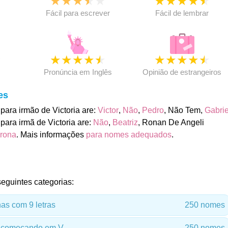
★
★
★
★
★
★
★
★
★
★
★
Fácil para escrever
Fácil de lembrar
★
★
★
★
★
★
★
★
★
★
★
Pronúncia em Inglês
Opinião de estrangeiros
es
ara irmão de Victoria are:
Victor
,
Não
,
Pedro
, Não Tem,
Gabrie
ara irmã de Victoria are:
Não
,
Beatriz
, Ronan De Angeli
rona
. Mais informações
para nomes adequados
.
seguintes categorias:
s com 9 letras
250 nomes
 começando em V
250 nomes