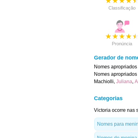
★
★
★
★
Classificação
★
★
★
★
Pronúncia
Gerador de nom
Nomes apropriados p
Nomes apropriados p
Machiolli,
Juliana
,
A
Categorias
Victoria ocorre nas 
Nomes para menina
Nomes de menina