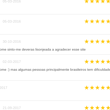
★
★
★
★
 05-03-2016
★
★
★
★
 05-03-2016
★
★
★
★
 30-10-2016
ome sinto-me deveras lisonjeada a agradecer esse site
★
★
★
★
 02-03-2017
me :) mas algumas pessoas principalmente brasileiros tem dificuldad
★
★
★
★
2017
★
★
★
★
 21-09-2017