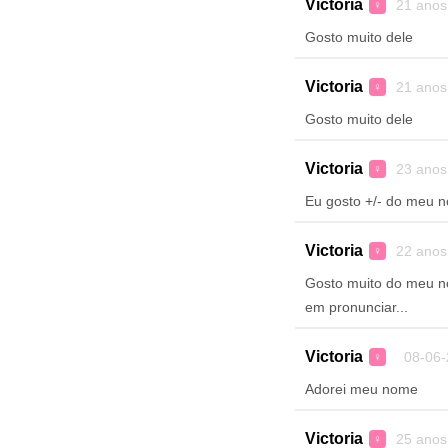
Victoria
21 anos
♀
Gosto muito dele
Victoria
21 anos
♀
Gosto muito dele
Victoria
23 anos
♀
Eu gosto +/- do meu n
Victoria
22 anos
♀
Gosto muito do meu no
em pronunciar...
Victoria
08-06-
♀
Adorei meu nome
Victoria
25 anos
♀