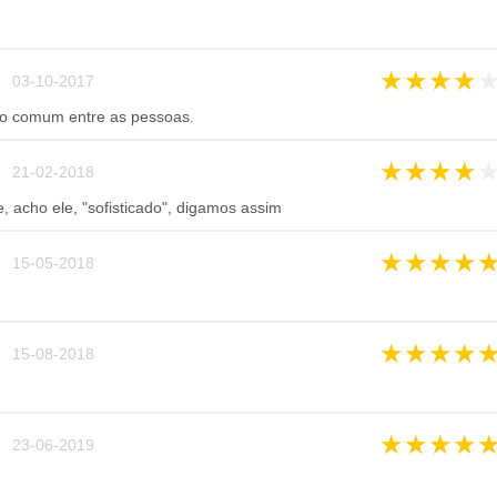
★
★
★
★
 03-10-2017
to comum entre as pessoas.
★
★
★
★
 21-02-2018
 acho ele, "sofisticado", digamos assim
★
★
★
★
 15-05-2018
★
★
★
★
 15-08-2018
★
★
★
★
 23-06-2019