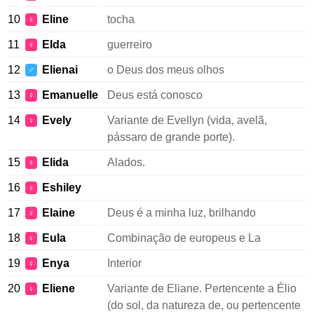
10
Eline
tocha
♀
11
Elda
guerreiro
♀
12
Elienai
o Deus dos meus olhos
♂
13
Emanuelle
Deus está conosco
♀
14
Evely
Variante de Evellyn (vida, avelã,
♀
pássaro de grande porte).
15
Elida
Alados.
♀
16
Eshiley
♀
17
Elaine
Deus é a minha luz, brilhando
♀
18
Eula
Combinação de europeus e La
♀
19
Enya
Interior
♀
20
Eliene
Variante de Eliane. Pertencente a Élio
♀
(do sol, da natureza de, ou pertencente