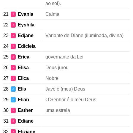
ao sol).
21
Evania
Calma
♀
22
Eyshila
♀
23
Edjane
Variante de Diane (iluminada, divina)
♀
24
Edicleia
♀
25
Erica
governante da Lei
♀
26
Elisa
Deus jurou
♀
27
Elica
Nobre
♀
28
Elis
Javé é (meu) Deus
♂
29
Elian
O Senhor é o meu Deus
♂
30
Esther
uma estrela
♀
31
Ediane
♀
32
Eliziane
♀