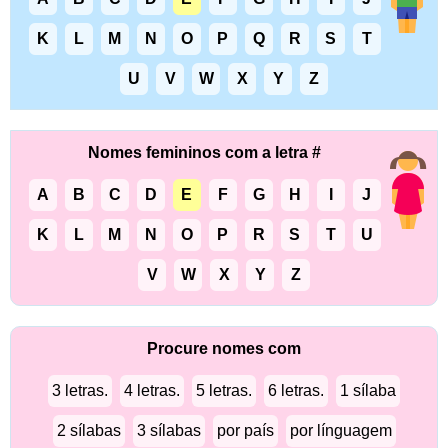
K
L
M
N
O
P
Q
R
S
T
U
V
W
X
Y
Z
Nomes femininos com a letra #
A
B
C
D
E
F
G
H
I
J
K
L
M
N
O
P
R
S
T
U
V
W
X
Y
Z
Procure nomes com
3 letras.
4 letras.
5 letras.
6 letras.
1 sílaba
2 sílabas
3 sílabas
por país
por línguagem