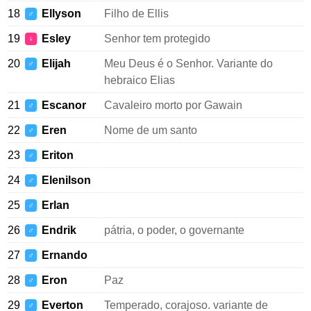
18
Ellyson
Filho de Ellis
♂
19
Esley
Senhor tem protegido
♀
20
Elijah
Meu Deus é o Senhor. Variante do
♂
hebraico Elias
21
Escanor
Cavaleiro morto por Gawain
♂
22
Eren
Nome de um santo
♂
23
Eriton
♂
24
Elenilson
♂
25
Erlan
♂
26
Endrik
pátria, o poder, o governante
♂
27
Ernando
♂
28
Eron
Paz
♂
29
Everton
Temperado, corajoso. variante de
♂