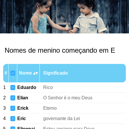
Nomes de menino começando em E
#
Nome
Significado
♂
1
Eduardo
Rico
♂
2
Elian
O Senhor é o meu Deus
♂
3
Erick
Eterno
♂
4
Eric
governante da Lei
♂
5
Elioenai
Estou ansioso para Deus