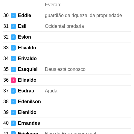
Everard
30
Eddie
guardião da riqueza, da propriedade
♂
31
Esli
Ocidental pradaria
♂
32
Eslon
♂
33
Elivaldo
♂
34
Erivaldo
♂
35
Ezequiel
Deus está conosco
♂
36
Elinaldo
♀
37
Esdras
Ajudar
♂
38
Edenilson
♂
39
Elenildo
♂
40
Ernandes
♂
41
Erickson
filho de Eric sempre real