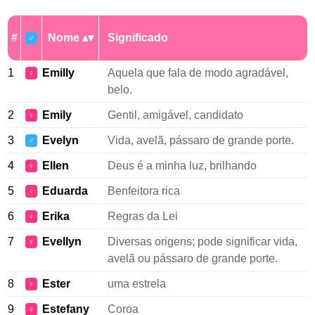
#
Nome
Significado
♂
1
Emilly
Aquela que fala de modo agradável,
♀
belo.
2
Emily
Gentil, amigável, candidato
♀
3
Evelyn
Vida, avelã, pássaro de grande porte.
♂
4
Ellen
Deus é a minha luz, brilhando
♀
5
Eduarda
Benfeitora rica
♀
6
Erika
Regras da Lei
♀
7
Evellyn
Diversas origens; pode significar vida,
♀
avelã ou pássaro de grande porte.
8
Ester
uma estrela
♀
9
Estefany
Coroa
♀