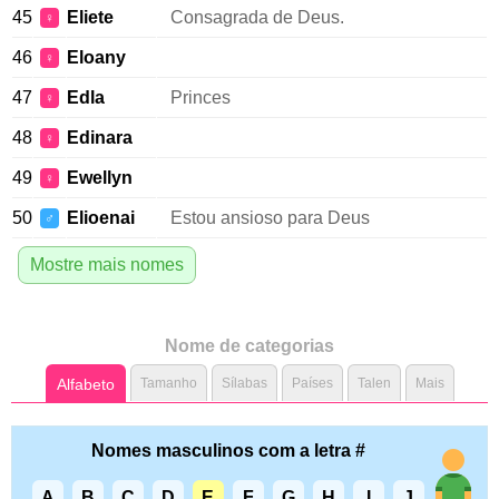
45
Eliete
Consagrada de Deus.
♀
46
Eloany
♀
47
Edla
Princes
♀
48
Edinara
♀
49
Ewellyn
♀
50
Elioenai
Estou ansioso para Deus
♂
Mostre mais nomes
Nome de categorias
Alfabeto
Tamanho
Sílabas
Países
Talen
Mais
Nomes masculinos com a letra #
A
B
C
D
E
F
G
H
I
J