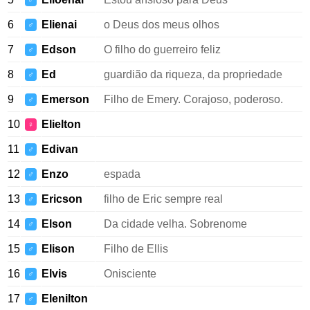
♂
6
Elienai
o Deus dos meus olhos
♂
7
Edson
O filho do guerreiro feliz
♂
8
Ed
guardião da riqueza, da propriedade
♂
9
Emerson
Filho de Emery. Corajoso, poderoso.
♂
10
Elielton
♀
11
Edivan
♂
12
Enzo
espada
♂
13
Ericson
filho de Eric sempre real
♂
14
Elson
Da cidade velha. Sobrenome
♂
15
Elison
Filho de Ellis
♂
16
Elvis
Onisciente
♂
17
Elenilton
♂