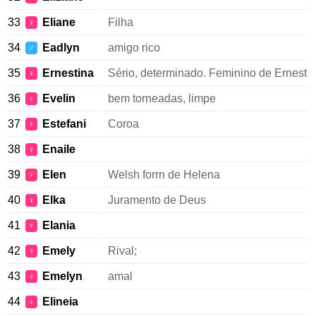
33
Eliane
Filha
♀
34
Eadlyn
amigo rico
♂
35
Ernestina
Sério, determinado. Feminino de Ernest
♀
36
Evelin
bem torneadas, limpe
♀
37
Estefani
Coroa
♀
38
Enaile
♀
39
Elen
Welsh forrn de Helena
♀
40
Elka
Juramento de Deus
♀
41
Elania
♀
42
Emely
Rival;
♀
43
Emelyn
amal
♀
44
Elineia
♀